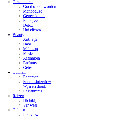
Gezondheid
Goed ouder worden
Menopauze
Geneeskunde
Fit blijven
Detox
Huisdieren
Beauty
Anti-age
Haar
Make-up
Mode
Afslanken
Parfums
Getest
Culinair
Recepten
Foodie-interview
Wijn en drank
Restaurants
Reizen
Dichtbij
Ver weg
Cultuur
Interview