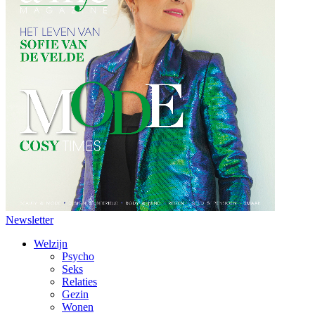
Newsletter
Welzijn
Psycho
Seks
Relaties
Gezin
Wonen