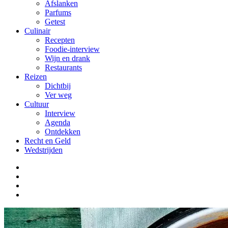
Afslanken
Parfums
Getest
Culinair
Recepten
Foodie-interview
Wijn en drank
Restaurants
Reizen
Dichtbij
Ver weg
Cultuur
Interview
Agenda
Ontdekken
Recht en Geld
Wedstrijden