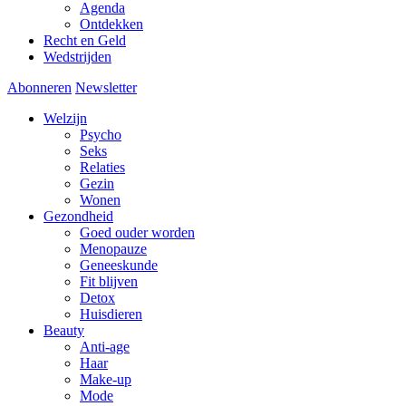
Agenda
Ontdekken
Recht en Geld
Wedstrijden
Abonneren
Newsletter
Welzijn
Psycho
Seks
Relaties
Gezin
Wonen
Gezondheid
Goed ouder worden
Menopauze
Geneeskunde
Fit blijven
Detox
Huisdieren
Beauty
Anti-age
Haar
Make-up
Mode