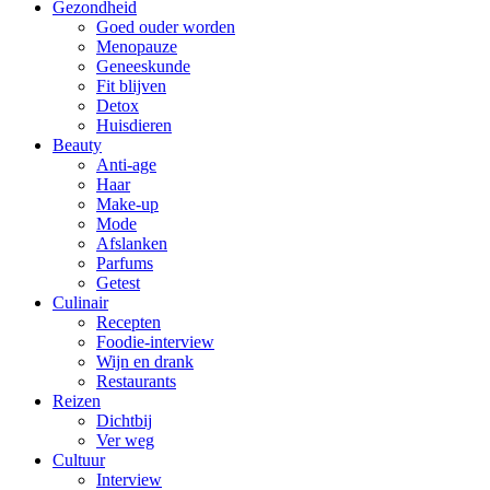
Gezondheid
Goed ouder worden
Menopauze
Geneeskunde
Fit blijven
Detox
Huisdieren
Beauty
Anti-age
Haar
Make-up
Mode
Afslanken
Parfums
Getest
Culinair
Recepten
Foodie-interview
Wijn en drank
Restaurants
Reizen
Dichtbij
Ver weg
Cultuur
Interview