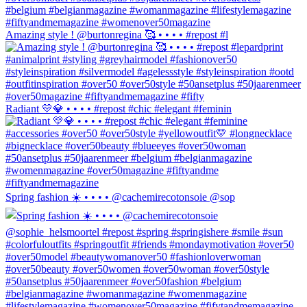
Amazing style ! @burtonregina 🥰 • • • • #repost #l
Radiant 💛💎 • • • • #repost #chic #elegant #feminin
Spring fashion ☀️ • • • • @cachemirecotonsoie @sop