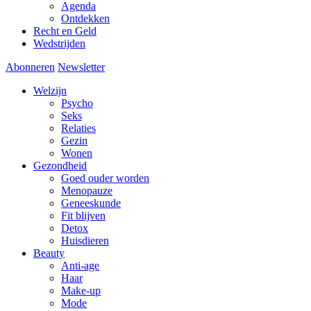
Agenda
Ontdekken
Recht en Geld
Wedstrijden
Abonneren
Newsletter
Welzijn
Psycho
Seks
Relaties
Gezin
Wonen
Gezondheid
Goed ouder worden
Menopauze
Geneeskunde
Fit blijven
Detox
Huisdieren
Beauty
Anti-age
Haar
Make-up
Mode