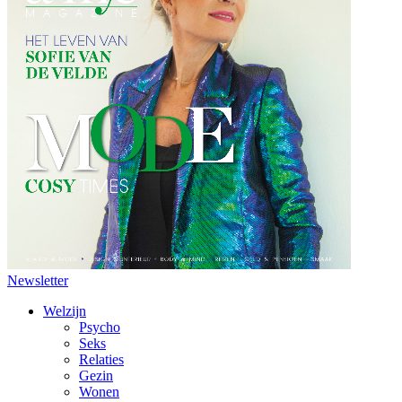
Newsletter
Welzijn
Psycho
Seks
Relaties
Gezin
Wonen