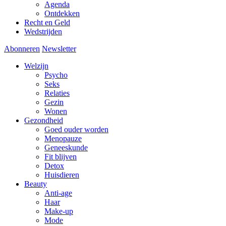
Agenda
Ontdekken
Recht en Geld
Wedstrijden
Abonneren
Newsletter
Welzijn
Psycho
Seks
Relaties
Gezin
Wonen
Gezondheid
Goed ouder worden
Menopauze
Geneeskunde
Fit blijven
Detox
Huisdieren
Beauty
Anti-age
Haar
Make-up
Mode