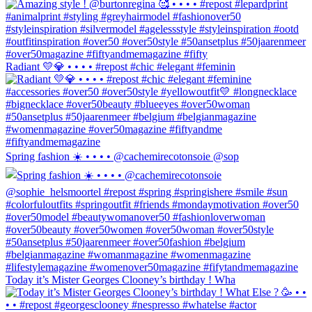
Radiant 💛💎 • • • • #repost #chic #elegant #feminin
Spring fashion ☀️ • • • • @cachemirecotonsoie @sop
Today it’s Mister Georges Clooney’s birthday ! Wha