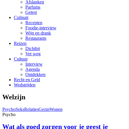
Afslanken
Parfums
Getest
Culinair
Recepten
Foodie-interview
Wijn en drank
Restaurants
Reizen
Dichtbij
Ver weg
Cultuur
Interview
Agenda
Ontdekken
Recht en Geld
Wedstrijden
Welzijn
Psycho
Seks
Relaties
Gezin
Wonen
Psycho
Wat als goed zorgen voor je geest je