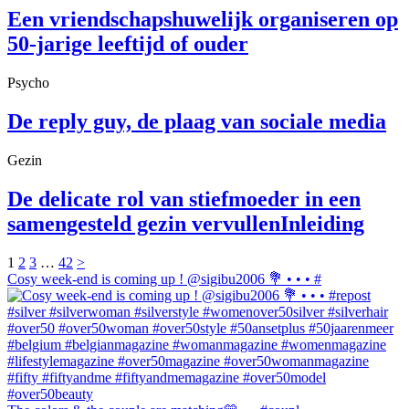
Een vriendschapshuwelijk organiseren op
50-jarige leeftijd of ouder
Psycho
De reply guy, de plaag van sociale media
Gezin
De delicate rol van stiefmoeder in een
samengesteld gezin vervullenInleiding
1
2
3
…
42
>
Cosy week-end is coming up ! @sigibu2006 💐 • • • #