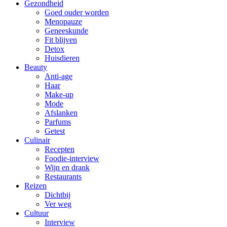
Gezondheid
Goed ouder worden
Menopauze
Geneeskunde
Fit blijven
Detox
Huisdieren
Beauty
Anti-age
Haar
Make-up
Mode
Afslanken
Parfums
Getest
Culinair
Recepten
Foodie-interview
Wijn en drank
Restaurants
Reizen
Dichtbij
Ver weg
Cultuur
Interview