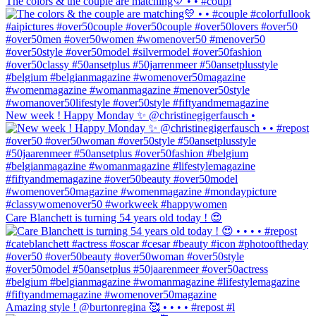
The colors & the couple are matching💛 • • #coupl
New week ! Happy Monday ✨ @christinegigerfausch •
Care Blanchett is turning 54 years old today ! 😍
Amazing style ! @burtonregina 🥰 • • • • #repost #l