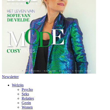
Newsletter
Welzijn
Psycho
Seks
Relaties
Gezin
Wonen