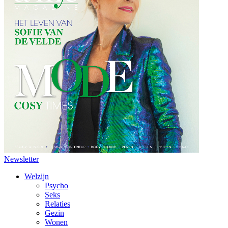
Newsletter
Welzijn
Psycho
Seks
Relaties
Gezin
Wonen