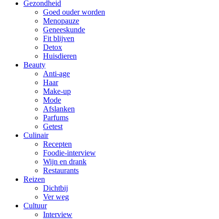
Gezondheid
Goed ouder worden
Menopauze
Geneeskunde
Fit blijven
Detox
Huisdieren
Beauty
Anti-age
Haar
Make-up
Mode
Afslanken
Parfums
Getest
Culinair
Recepten
Foodie-interview
Wijn en drank
Restaurants
Reizen
Dichtbij
Ver weg
Cultuur
Interview