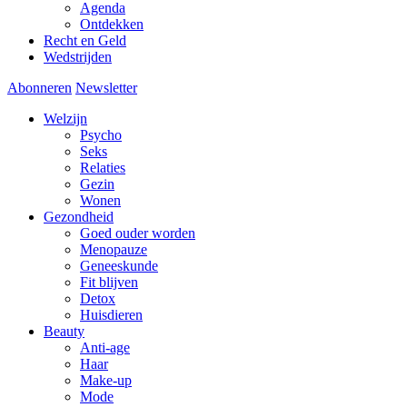
Agenda
Ontdekken
Recht en Geld
Wedstrijden
Abonneren
Newsletter
Welzijn
Psycho
Seks
Relaties
Gezin
Wonen
Gezondheid
Goed ouder worden
Menopauze
Geneeskunde
Fit blijven
Detox
Huisdieren
Beauty
Anti-age
Haar
Make-up
Mode