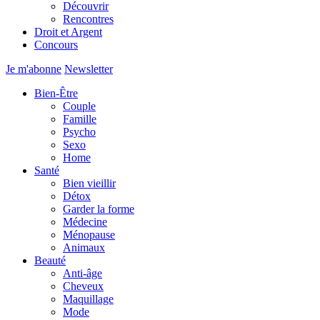
Découvrir
Rencontres
Droit et Argent
Concours
Je m'abonne
Newsletter
Bien-Être
Couple
Famille
Psycho
Sexo
Home
Santé
Bien vieillir
Détox
Garder la forme
Médecine
Ménopause
Animaux
Beauté
Anti-âge
Cheveux
Maquillage
Mode