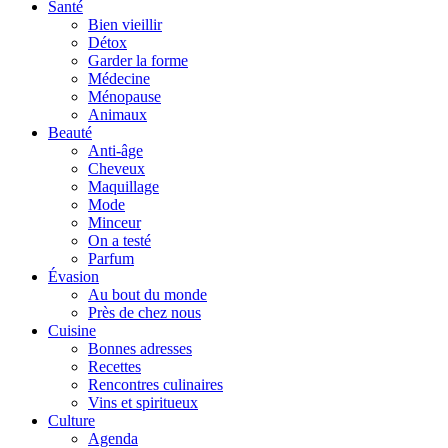
Santé
Bien vieillir
Détox
Garder la forme
Médecine
Ménopause
Animaux
Beauté
Anti-âge
Cheveux
Maquillage
Mode
Minceur
On a testé
Parfum
Évasion
Au bout du monde
Près de chez nous
Cuisine
Bonnes adresses
Recettes
Rencontres culinaires
Vins et spiritueux
Culture
Agenda