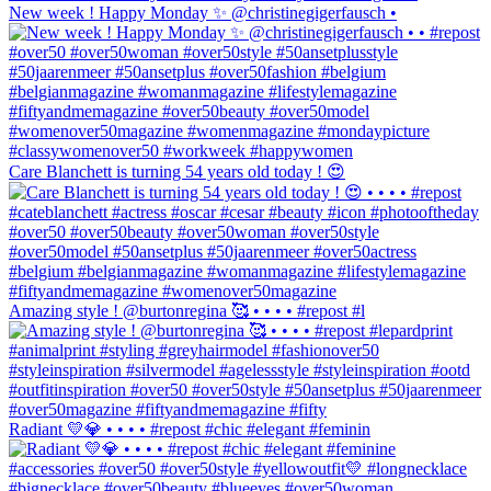
New week ! Happy Monday ✨ @christinegigerfausch •
Care Blanchett is turning 54 years old today ! 😍
Amazing style ! @burtonregina 🥰 • • • • #repost #l
Radiant 💛💎 • • • • #repost #chic #elegant #feminin