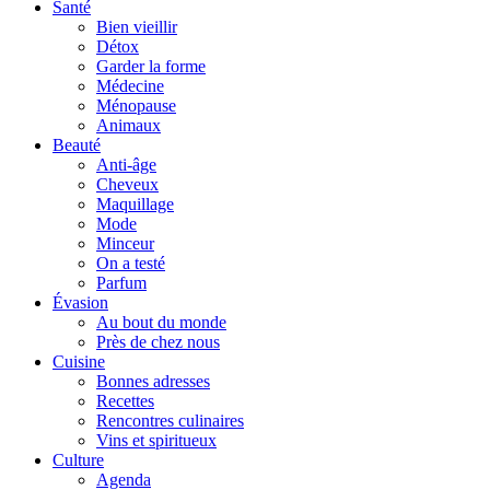
Santé
Bien vieillir
Détox
Garder la forme
Médecine
Ménopause
Animaux
Beauté
Anti-âge
Cheveux
Maquillage
Mode
Minceur
On a testé
Parfum
Évasion
Au bout du monde
Près de chez nous
Cuisine
Bonnes adresses
Recettes
Rencontres culinaires
Vins et spiritueux
Culture
Agenda