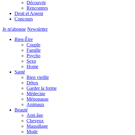
Découvrir
Rencontres
Droit et Argent
Concours
Je m'abonne
Newsletter
Bien-Être
Couple
Famille
Psycho
Sexo
Home
Santé
Bien vieillir
Détox
Garder la forme
Médecine
Ménopause
Animaux
Beauté
Anti-âge
Cheveux
Maquillage
Mode