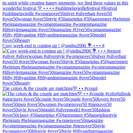
Cosy week-end is coming up ! @sigibu2006 💐 • • • #
The colors & the couple are matching💛 • • #coupl