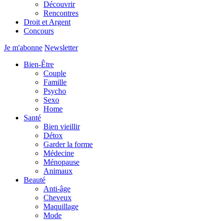
Découvrir
Rencontres
Droit et Argent
Concours
Je m'abonne
Newsletter
Bien-Être
Couple
Famille
Psycho
Sexo
Home
Santé
Bien vieillir
Détox
Garder la forme
Médecine
Ménopause
Animaux
Beauté
Anti-âge
Cheveux
Maquillage
Mode