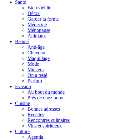
Santé
Bien vieillir
Détox
Garder la forme
Médecine
Ménopause
Animaux
Beauté
Anti-âge
Cheveux
Maquillage
Mode
Minceur
On a testé
Parfum
Évasion
Au bout du monde
Près de chez nous
Cuisine
Bonnes adresses
Recettes
Rencontres culinaires
Vins et spiritueux
Culture
Agenda