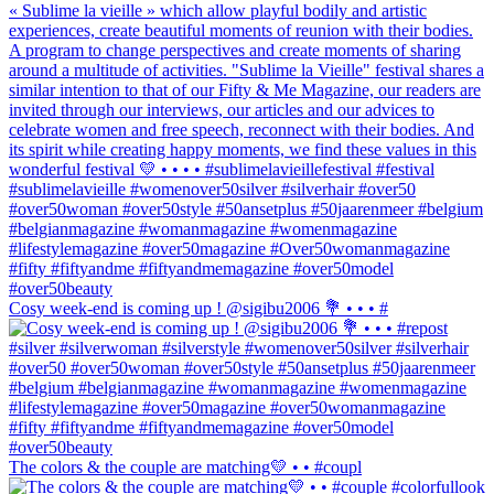
Cosy week-end is coming up ! @sigibu2006 💐 • • • #
The colors & the couple are matching💛 • • #coupl