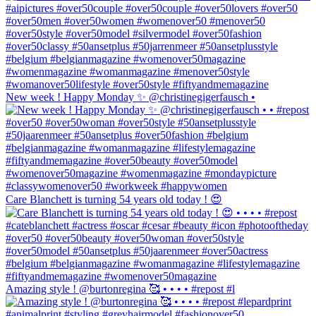
New week ! Happy Monday ✨ @christinegigerfausch •
Care Blanchett is turning 54 years old today ! 😍
Amazing style ! @burtonregina 🥰 • • • • #repost #l