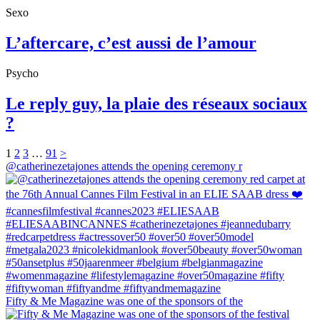
Sexo
L’aftercare, c’est aussi de l’amour
Psycho
Le reply guy, la plaie des réseaux sociaux
?
1
2
3
…
91
>
@catherinezetajones attends the opening ceremony r
Fifty & Me Magazine was one of the sponsors of the