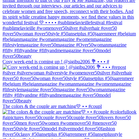
Cosy week-end is coming up ! @sigibu2006 💐 • • • #
The colors & the couple are matching💛 • • #coupl