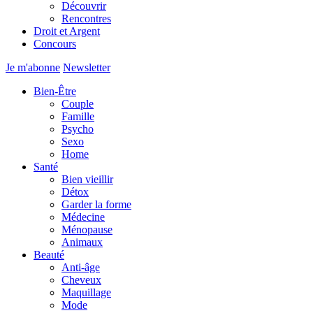
Découvrir
Rencontres
Droit et Argent
Concours
Je m'abonne
Newsletter
Bien-Être
Couple
Famille
Psycho
Sexo
Home
Santé
Bien vieillir
Détox
Garder la forme
Médecine
Ménopause
Animaux
Beauté
Anti-âge
Cheveux
Maquillage
Mode