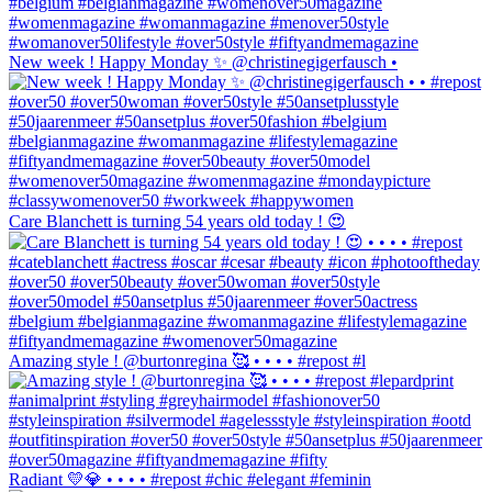
New week ! Happy Monday ✨ @christinegigerfausch •
Care Blanchett is turning 54 years old today ! 😍
Amazing style ! @burtonregina 🥰 • • • • #repost #l
Radiant 💛💎 • • • • #repost #chic #elegant #feminin