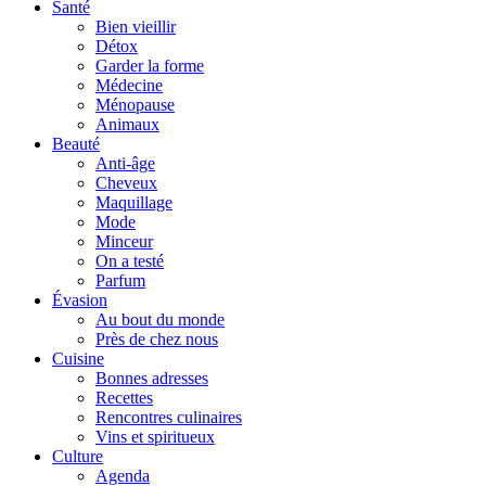
Santé
Bien vieillir
Détox
Garder la forme
Médecine
Ménopause
Animaux
Beauté
Anti-âge
Cheveux
Maquillage
Mode
Minceur
On a testé
Parfum
Évasion
Au bout du monde
Près de chez nous
Cuisine
Bonnes adresses
Recettes
Rencontres culinaires
Vins et spiritueux
Culture
Agenda