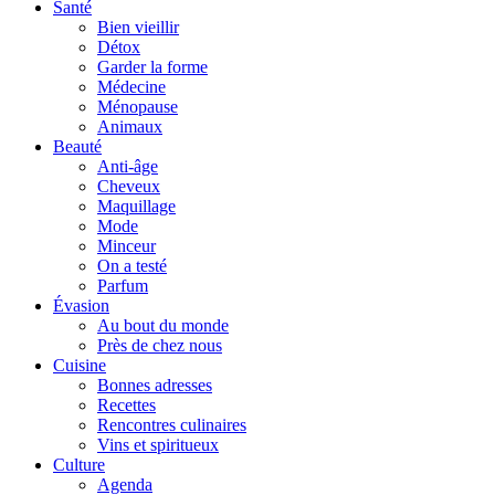
Santé
Bien vieillir
Détox
Garder la forme
Médecine
Ménopause
Animaux
Beauté
Anti-âge
Cheveux
Maquillage
Mode
Minceur
On a testé
Parfum
Évasion
Au bout du monde
Près de chez nous
Cuisine
Bonnes adresses
Recettes
Rencontres culinaires
Vins et spiritueux
Culture
Agenda