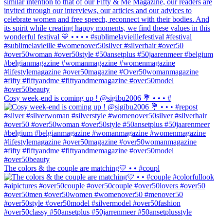
Cosy week-end is coming up ! @sigibu2006 💐 • • • #
The colors & the couple are matching💛 • • #coupl