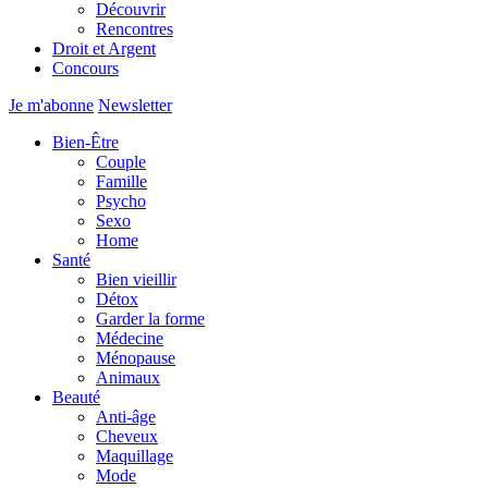
Découvrir
Rencontres
Droit et Argent
Concours
Je m'abonne
Newsletter
Bien-Être
Couple
Famille
Psycho
Sexo
Home
Santé
Bien vieillir
Détox
Garder la forme
Médecine
Ménopause
Animaux
Beauté
Anti-âge
Cheveux
Maquillage
Mode