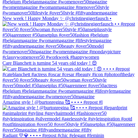
New week ! Happy Monday ✨ @christinegigerfausch •
Care Blanchett is turning 54 years old today ! 😍
Amazing style ! @burtonregina 🥰 • • • • #repost #l
Radiant 💛💎 • • • • #repost #chic #elegant #feminin