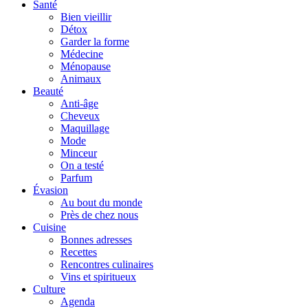
Santé
Bien vieillir
Détox
Garder la forme
Médecine
Ménopause
Animaux
Beauté
Anti-âge
Cheveux
Maquillage
Mode
Minceur
On a testé
Parfum
Évasion
Au bout du monde
Près de chez nous
Cuisine
Bonnes adresses
Recettes
Rencontres culinaires
Vins et spiritueux
Culture
Agenda