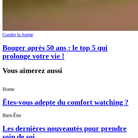
Garder la forme
Bouger après 50 ans : le top 5 qui
prolonge votre vie !
Vous aimerez aussi
Home
Êtes-vous adepte du comfort watching ?
Bien-Être
Les dernières nouveautés pour prendre
soin de soi