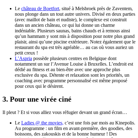
Le
château de Boetfort
, situé à Melsbroek près de Zaventem,
nous plonge dans un tout autre univers. Divisé en deux parties
(avec maillot de bain et nudiste), le complexe est construit
dans un ancien château, ce qui lui donne un charme
indéniable. Plusieurs saunas, bains chauds et à remous ainsi
qu’un hammam y sont mis à disposition pour notre plus grand
plaisir, ainsi qu’une piscine extérieure. Notez également que le
restaurant du spa est très agréable… au cas où vous auriez un
petit creux !
L’Aspria
possède plusieurs centres en Belgique dont
notamment un sur l’Avenue Louise à Bruxelles. L’endroit est
dédié au fitness et au bien-être avec une approche plus
exclusive du spa. Détente et relaxation sont les priorités, un
coaching avec programme personnalisé est même proposé
pour ceux qui le désirent.
3. Pour une virée ciné
Il pleut ? Et si vous alliez vous réfugier devant un grand écran…
Le
Ladies @ the movies,
c’est une fois par mois au Kinepolis.
Au programme : un film en avant-première, des goodies, des
boissons, des zakouskis et de la bonne humeur ! Des