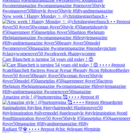
New week ! Happy Monday ✨ @christinegigerfausch •
Care Blanchett is turning 54 years old today ! 😍
Amazing style ! @burtonregina 🥰 • • • • #repost #l
Radiant 💛💎 • • • • #repost #chic #elegant #feminin