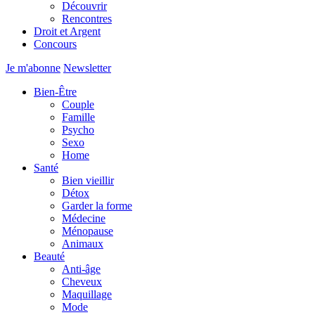
Découvrir
Rencontres
Droit et Argent
Concours
Je m'abonne
Newsletter
Bien-Être
Couple
Famille
Psycho
Sexo
Home
Santé
Bien vieillir
Détox
Garder la forme
Médecine
Ménopause
Animaux
Beauté
Anti-âge
Cheveux
Maquillage
Mode