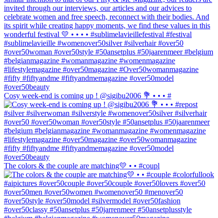
Cosy week-end is coming up ! @sigibu2006 💐 • • • #
The colors & the couple are matching💛 • • #coupl