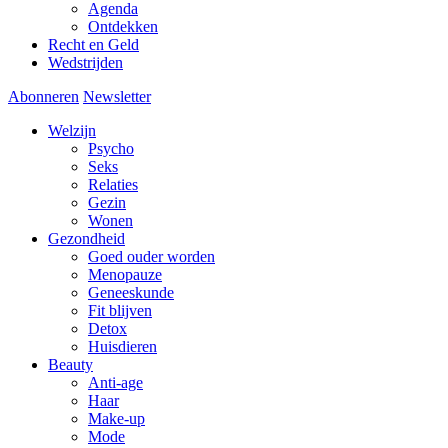
Agenda
Ontdekken
Recht en Geld
Wedstrijden
Abonneren
Newsletter
Welzijn
Psycho
Seks
Relaties
Gezin
Wonen
Gezondheid
Goed ouder worden
Menopauze
Geneeskunde
Fit blijven
Detox
Huisdieren
Beauty
Anti-age
Haar
Make-up
Mode