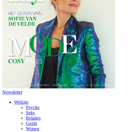
Newsletter
Welzijn
Psycho
Seks
Relaties
Gezin
Wonen