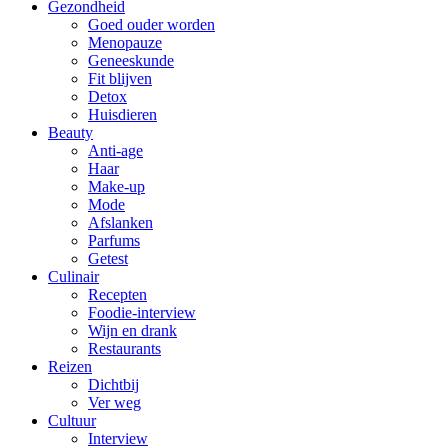
Gezondheid
Goed ouder worden
Menopauze
Geneeskunde
Fit blijven
Detox
Huisdieren
Beauty
Anti-age
Haar
Make-up
Mode
Afslanken
Parfums
Getest
Culinair
Recepten
Foodie-interview
Wijn en drank
Restaurants
Reizen
Dichtbij
Ver weg
Cultuur
Interview