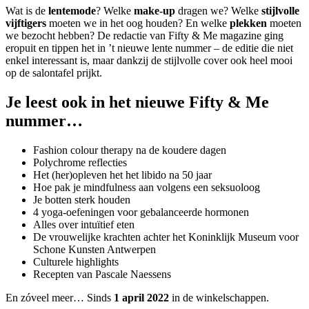
Wat is de
lentemode
? Welke
make-up
dragen we? Welke
stijlvolle
vijftigers
moeten we in het oog houden? En welke
plekken
moeten
we bezocht hebben? De redactie van Fifty & Me magazine ging
eropuit en tippen het in ’t nieuwe lente nummer – de editie die niet
enkel interessant is, maar dankzij de stijlvolle cover ook heel mooi
op de salontafel prijkt.
Je leest ook in het nieuwe Fifty & Me
nummer…
Fashion colour therapy na de koudere dagen
Polychrome reflecties
Het (her)opleven het het libido na 50 jaar
Hoe pak je mindfulness aan volgens een seksuoloog
Je botten sterk houden
4 yoga-oefeningen voor gebalanceerde hormonen
Alles over intuïtief eten
De vrouwelijke krachten achter het Koninklijk Museum voor
Schone Kunsten Antwerpen
Culturele highlights
Recepten van Pascale Naessens
En zóveel meer… Sinds
1 april 2022
in de winkelschappen.