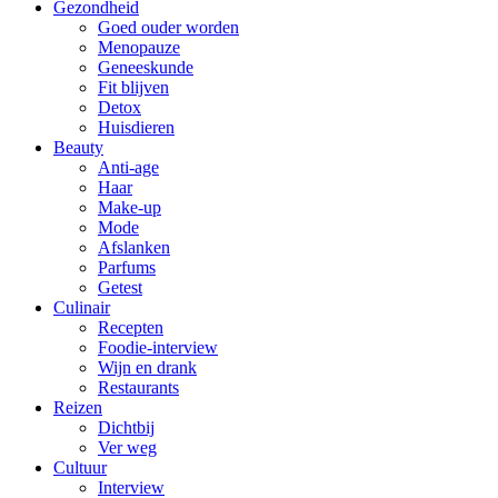
Gezondheid
Goed ouder worden
Menopauze
Geneeskunde
Fit blijven
Detox
Huisdieren
Beauty
Anti-age
Haar
Make-up
Mode
Afslanken
Parfums
Getest
Culinair
Recepten
Foodie-interview
Wijn en drank
Restaurants
Reizen
Dichtbij
Ver weg
Cultuur
Interview