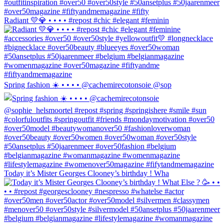
Radiant 💛💎 • • • • #repost #chic #elegant #feminin
Spring fashion ☀️ • • • • @cachemirecotonsoie @sop
Today it’s Mister Georges Clooney’s birthday ! Wha