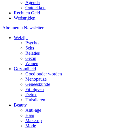
Agenda
Ontdekken
Recht en Geld
Wedstrijden
Abonneren
Newsletter
Welzijn
Psycho
Seks
Relaties
Gezin
Wonen
Gezondheid
Goed ouder worden
Menopauze
Geneeskunde
Fit blijven
Detox
Huisdieren
Beauty
Anti-age
Haar
Make-up
Mode