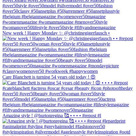
New week ! Happy Monday ✨ @christinegigerfausch •
Care Blanchett is turning 54 years old today ! 😍
Amazing style ! @burtonregina 🥰 • • • • #repost #l