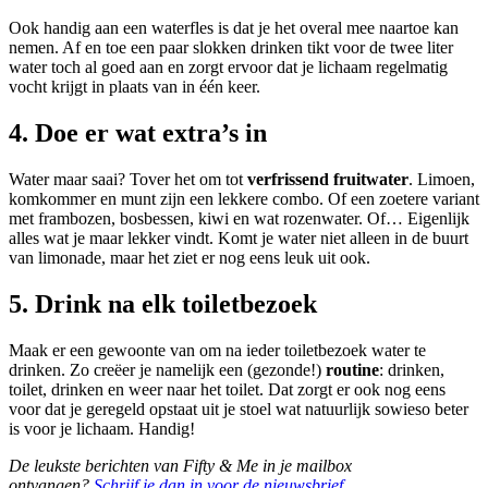
Ook handig aan een waterfles is dat je het overal mee naartoe kan
nemen. Af en toe een paar slokken drinken tikt voor de twee liter
water toch al goed aan en zorgt ervoor dat je lichaam regelmatig
vocht krijgt in plaats van in één keer.
4
. Doe er wat extra’s in
Water maar saai? Tover het om tot
verfrissend fruitwater
. Limoen,
komkommer en munt zijn een lekkere combo. Of een zoetere variant
met frambozen, bosbessen, kiwi en wat rozenwater. Of… Eigenlijk
alles wat je maar lekker vindt. Komt je water niet alleen in de buurt
van limonade, maar het ziet er nog eens leuk uit ook.
5. Drink na elk toiletbezoek
Maak er een gewoonte van om na ieder toiletbezoek water te
drinken. Zo creëer je namelijk een (gezonde!)
routine
: drinken,
toilet, drinken en weer naar het toilet. Dat zorgt er ook nog eens
voor dat je geregeld opstaat uit je stoel wat natuurlijk sowieso beter
is voor je lichaam. Handig!
De leukste berichten van Fifty & Me in je mailbox
ontvangen?
Schrijf je dan in voor de nieuwsbrief
.