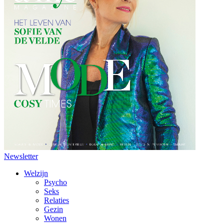
Newsletter
Welzijn
Psycho
Seks
Relaties
Gezin
Wonen