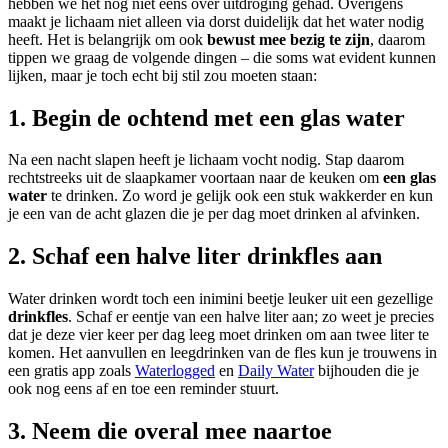
hebben we het nog niet eens over uitdroging gehad. Overigens
maakt je lichaam niet alleen via dorst duidelijk dat het water nodig
heeft. Het is belangrijk om ook
bewust mee bezig te zijn
, daarom
tippen we graag de volgende dingen – die soms wat evident kunnen
lijken, maar je toch echt bij stil zou moeten staan:
1. Begin de ochtend met een glas water
Na een nacht slapen heeft je lichaam vocht nodig. Stap daarom
rechtstreeks uit de slaapkamer voortaan naar de keuken om
een glas
water
te drinken. Zo word je gelijk ook een stuk wakkerder en kun
je een van de acht glazen die je per dag moet drinken al afvinken.
2. Schaf een halve liter drinkfles aan
Water drinken wordt toch een inimini beetje leuker uit een gezellige
drinkfles
. Schaf er eentje van een halve liter aan; zo weet je precies
dat je deze vier keer per dag leeg moet drinken om aan twee liter te
komen. Het aanvullen en leegdrinken van de fles kun je trouwens in
een gratis app zoals
Waterlogged
en
Daily Water
bijhouden die je
ook nog eens af en toe een reminder stuurt.
3. Neem die overal mee naartoe