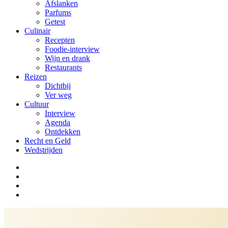
Afslanken
Parfums
Getest
Culinair
Recepten
Foodie-interview
Wijn en drank
Restaurants
Reizen
Dichtbij
Ver weg
Cultuur
Interview
Agenda
Ontdekken
Recht en Geld
Wedstrijden