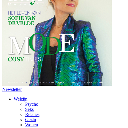
Newsletter
Welzijn
Psycho
Seks
Relaties
Gezin
Wonen