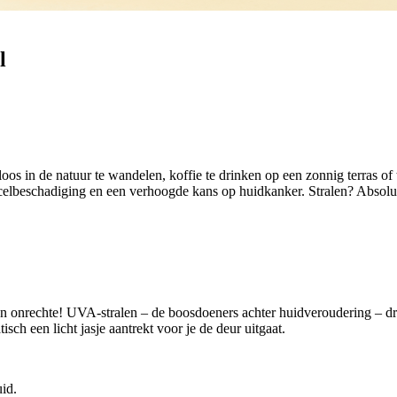
l
loos in de natuur te wandelen, koffie te drinken op een zonnig terras o
 celbeschadiging en een verhoogde kans op huidkanker. Stralen? Absoluu
en onrechte! UVA-stralen – de boosdoeners achter huidveroudering – 
ch een licht jasje aantrekt voor je de deur uitgaat.
id.