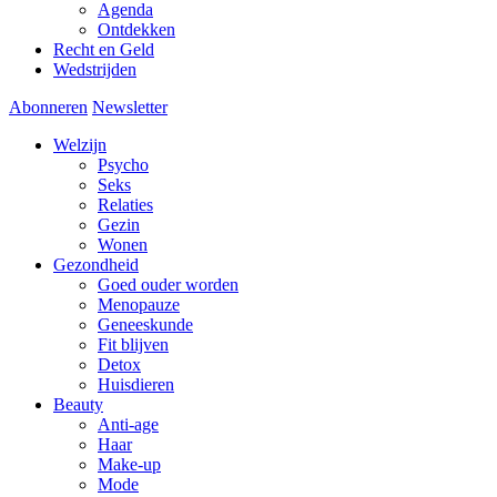
Agenda
Ontdekken
Recht en Geld
Wedstrijden
Abonneren
Newsletter
Welzijn
Psycho
Seks
Relaties
Gezin
Wonen
Gezondheid
Goed ouder worden
Menopauze
Geneeskunde
Fit blijven
Detox
Huisdieren
Beauty
Anti-age
Haar
Make-up
Mode