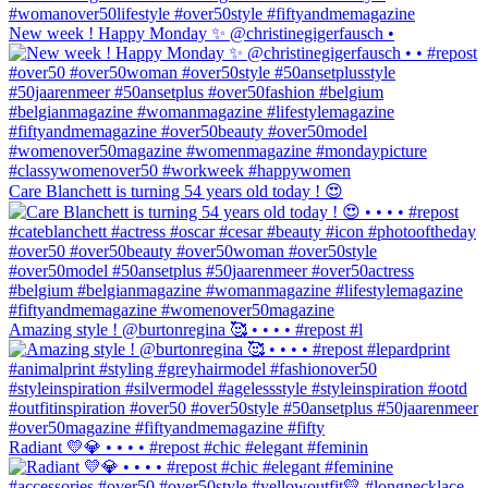
New week ! Happy Monday ✨ @christinegigerfausch •
Care Blanchett is turning 54 years old today ! 😍
Amazing style ! @burtonregina 🥰 • • • • #repost #l
Radiant 💛💎 • • • • #repost #chic #elegant #feminin