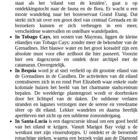
staat als het ‘eiland van de kruiden’, gaat u op
ontdekkingstocht naar de fauna en de flora. Er wacht u een
mooie wandeling naar het bosreservaat Grand Etang. Dat
strekt zich uit over een groot deel van centraal Grenada en de
bezoekers kunnen er zich verheugen in een meer,
verscheidene watervallen en ontelbare wandelpaden.
In Tobago Cays
, ten oosten van Mayreau, liggen de kleine
eilandjes van Tobago Cays: zonder meer de bekendste van de
Grenadines. Het blauwe water en het groot koraalrif zijn een
absolute must voor elke zeilboot die hier passeert. Voorzie
hier een dagexcursie en ontdek deze archipel met de
catamaran. Onvergetelijk.
In Bequia
word je al snel verliefd op dit grootste eiland van
de Grenadines in de Caraïben. De activiteiten van dit eiland
centraliseren zich in en rond Port Elizabeth waar enkele oude
koloniale huizen het beeld van het charmante stadscentrum
bepalen. De weelderige plantengroei wordt er doorbroken
door het lichtspel van de daken. De sublieme verlaten
stranden en lagunes verzorgen mee de serene en vreedzame
sfeer op dit eiland. Lekker wandelen en daarna heerlijk
aperitieven met zicht op een sublieme zonsondergang.
In Santa-Lucia
is een dagexcursie ideaal om een goed beeld
van het eiland te krijgen. Vanuit Marigot Bay volgt u de
westkust met zijn vissersdorpjes. U ontdekt er de beroemde
rotsachtige pieken, waarna een bezoek volgt aan de Diamond