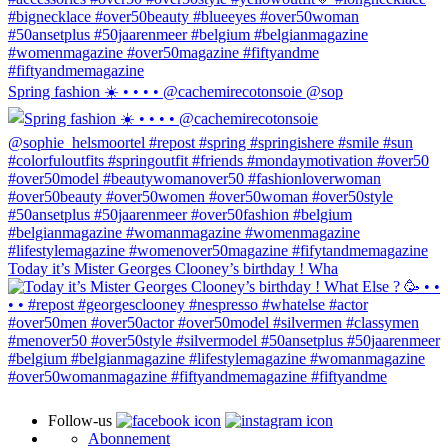
Spring fashion ☀️ • • • • @cachemirecotonsoie @sop
Today it’s Mister Georges Clooney’s birthday ! Wha
Follow-us
Abonnement