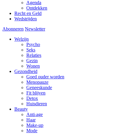
Agenda
Ontdekken
Recht en Geld
Wedstrijden
Abonneren
Newsletter
Welzijn
Psycho
Seks
Relaties
Gezin
Wonen
Gezondheid
Goed ouder worden
Menopauze
Geneeskunde
Fit blijven
Detox
Huisdieren
Beauty
Anti-age
Haar
Make-up
Mode