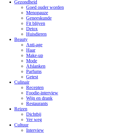
Gezondheid
Goed ouder worden
Menopauze
Geneeskunde
Fit blijven
Detox
Huisdieren
Beauty
Anti-age
Haar
Make-up
Mode
Afslanken
Parfums
Getest
Culinair
Recepten
Foodie-interview
Wijn en drank
Restaurants
Reizen
Dichtbij
Ver weg
Cultuur
Interview