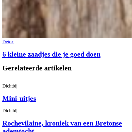
Detox
6 kleine zaadjes die je goed doen
Gerelateerde artikelen
Dichtbij
Mini-uitjes
Dichtbij
Rochevilaine, kroniek van een Bretonse
ademtocht