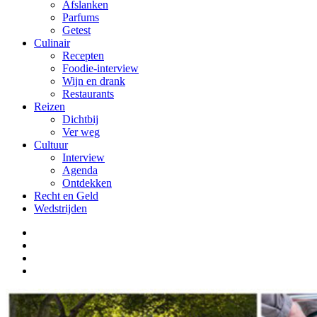
Afslanken
Parfums
Getest
Culinair
Recepten
Foodie-interview
Wijn en drank
Restaurants
Reizen
Dichtbij
Ver weg
Cultuur
Interview
Agenda
Ontdekken
Recht en Geld
Wedstrijden