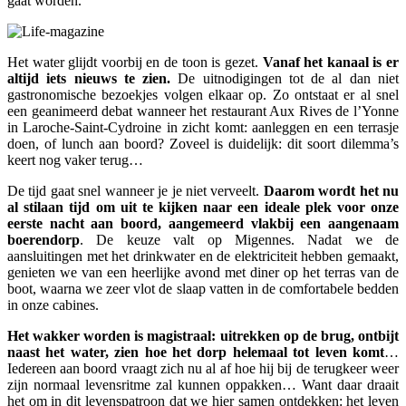
gaat worden.
Het water glijdt voorbij en de toon is gezet.
Vanaf het kanaal is er
altijd iets nieuws te zien.
De uitnodigingen tot de al dan niet
gastronomische bezoekjes volgen elkaar op. Zo ontstaat er al snel
een geanimeerd debat wanneer het restaurant Aux Rives de l’Yonne
in Laroche-Saint-Cydroine in zicht komt: aanleggen en een terrasje
doen, of lunch aan boord? Zoveel is duidelijk: dit soort dilemma’s
keert nog vaker terug…
De tijd gaat snel wanneer je je niet verveelt.
Daarom wordt het nu
al stilaan tijd om uit te kijken naar een ideale plek voor onze
eerste nacht aan boord, aangemeerd vlakbij een aangenaam
boerendorp
. De keuze valt op Migennes. Nadat we de
aansluitingen met het drinkwater en de elektriciteit hebben gemaakt,
genieten we van een heerlijke avond met diner op het terras van de
boot, waarna we zeer vlot de slaap vatten in de comfortabele bedden
in onze cabines.
Het wakker worden is magistraal: uitrekken op de brug, ontbijt
naast het water, zien hoe het dorp helemaal tot leven komt
…
Iedereen aan boord vraagt zich nu al af hoe hij bij de terugkeer weer
zijn normaal levensritme zal kunnen oppakken… Want daar draait
het om in dit levenspatroon dat we hier samen ontdekken: het leven