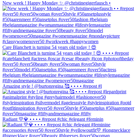
New week ! Happy Monday ✨ @christinegigerfausch •
Care Blanchett is turning 54 years old today ! 😍
Amazing style ! @burtonregina 🥰 • • • • #repost #l
Radiant 💛💎 • • • • #repost #chic #elegant #feminin