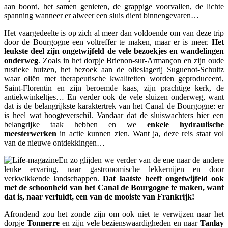
aan boord, het samen genieten, de grappige voorvallen, de lichte
spanning wanneer er alweer een sluis dient binnengevaren…
Het vaargedeelte is op zich al meer dan voldoende om van deze trip
door de Bourgogne een voltreffer te maken, maar er is meer.
Het
leukste deel zijn ongetwijfeld de vele bezoekjes en wandelingen
onderweg
. Zoals in het dorpje Brienon-sur-Armançon en zijn oude
rustieke huizen, het bezoek aan de olieslagerij Suguenot-Schultz
waar oliën met therapeutische kwaliteiten worden geproduceerd,
Saint-Florentin en zijn beroemde kaas, zijn prachtige kerk, de
antiekwinkeltjes… En verder ook de vele sluizen onderweg, want
dat is de belangrijkste karaktertrek van het Canal de Bourgogne: er
is heel wat hoogteverschil. Vandaar dat de sluiswachters hier een
belangrijke taak hebben en we
enkele hydraulische
meesterwerken
in actie kunnen zien. Want ja, deze reis staat vol
van de nieuwe ontdekkingen…
En zo glijden we verder van de ene naar de andere
leuke ervaring, naar gastronomische lekkernijen en door
verkwikkende landschappen.
Dat laatste heeft ongetwijfeld ook
met de schoonheid van het Canal de Bourgogne te maken, want
dat is, naar verluidt, een van de mooiste van Frankrijk!
Afrondend zou het zonde zijn om ook niet te verwijzen naar het
dorpje
Tonnerre
en zijn vele bezienswaardigheden en naar
Tanlay