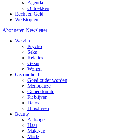
Agenda
Ontdekken
Recht en Geld
Wedstrijden
Abonneren
Newsletter
Welzijn
Psycho
Seks
Relaties
Gezin
Wonen
Gezondheid
Goed ouder worden
Menopauze
Geneeskunde
Fit blijven
Detox
Huisdieren
Beauty
Anti-age
Haar
Make-up
Mode