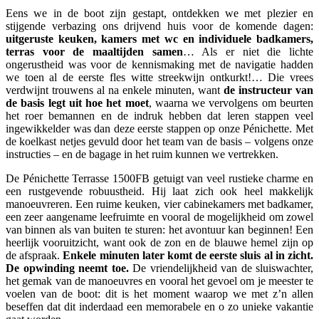
Eens we in de boot zijn gestapt, ontdekken we met plezier en
stijgende verbazing ons drijvend huis voor de komende dagen:
uitgeruste keuken, kamers met wc en individuele badkamers,
terras voor de maaltijden samen
… Als er niet die lichte
ongerustheid was voor de kennismaking met de navigatie hadden
we toen al de eerste fles witte streekwijn ontkurkt!… Die vrees
verdwijnt trouwens al na enkele minuten, want
de instructeur van
de basis legt uit hoe het moet
, waarna we vervolgens om beurten
het roer bemannen en de indruk hebben dat leren stappen veel
ingewikkelder was dan deze eerste stappen op onze Pénichette. Met
de koelkast netjes gevuld door het team van de basis – volgens onze
instructies – en de bagage in het ruim kunnen we vertrekken.
De Pénichette Terrasse 1500FB getuigt van veel rustieke charme en
een rustgevende robuustheid. Hij laat zich ook heel makkelijk
manoeuvreren. Een ruime keuken, vier cabinekamers met badkamer,
een zeer aangename leefruimte en vooral de mogelijkheid om zowel
van binnen als van buiten te sturen: het avontuur kan beginnen! Een
heerlijk vooruitzicht, want ook de zon en de blauwe hemel zijn op
de afspraak.
Enkele minuten later komt de eerste sluis al in zicht.
De opwinding neemt toe.
De vriendelijkheid van de sluiswachter,
het gemak van de manoeuvres en vooral het gevoel om je meester te
voelen van de boot: dit is het moment waarop we met z’n allen
beseffen dat dit inderdaad een memorabele en o zo unieke vakantie