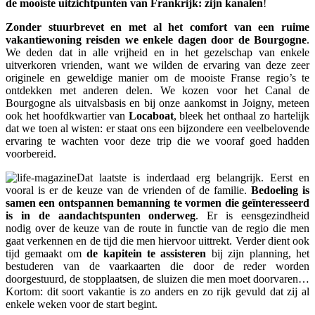
de mooiste uitzichtpunten van Frankrijk: zijn kanalen
!
Zonder stuurbrevet en met al het comfort van een ruime
vakantiewoning reisden we enkele dagen door de Bourgogne
.
We deden dat in alle vrijheid en in het gezelschap van enkele
uitverkoren vrienden, want we wilden de ervaring van deze zeer
originele en geweldige manier om de mooiste Franse regio’s te
ontdekken met anderen delen. We kozen voor het Canal de
Bourgogne als uitvalsbasis en bij onze aankomst in Joigny, meteen
ook het hoofdkwartier van
Locaboat
, bleek het onthaal zo hartelijk
dat we toen al wisten: er staat ons een bijzondere een veelbelovende
ervaring te wachten voor deze trip die we vooraf goed hadden
voorbereid.
Dat laatste is inderdaad erg belangrijk. Eerst en
vooral is er de keuze van de vrienden of de familie.
Bedoeling is
samen een ontspannen bemanning te vormen die geïnteresseerd
is in de aandachtspunten onderweg
. Er is eensgezindheid
nodig over de keuze van de route in functie van de regio die men
gaat verkennen en de tijd die men hiervoor uittrekt. Verder dient ook
tijd gemaakt om
de kapitein te assisteren
bij zijn planning, het
bestuderen van de vaarkaarten die door de reder worden
doorgestuurd, de stopplaatsen, de sluizen die men moet doorvaren…
Kortom: dit soort vakantie is zo anders en zo rijk gevuld dat zij al
enkele weken voor de start begint.