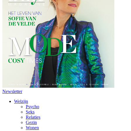
Newsletter
Welzijn
Psycho
Seks
Relaties
Gezin
Wonen