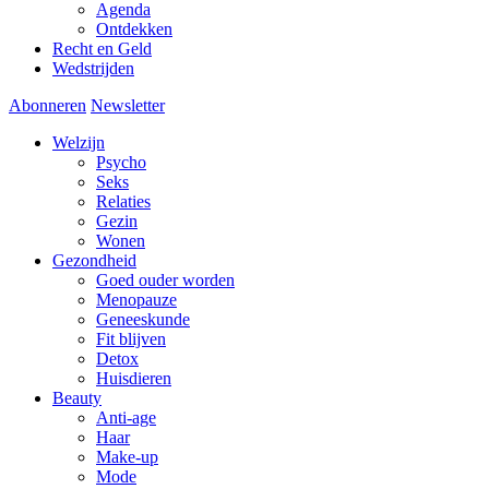
Agenda
Ontdekken
Recht en Geld
Wedstrijden
Abonneren
Newsletter
Welzijn
Psycho
Seks
Relaties
Gezin
Wonen
Gezondheid
Goed ouder worden
Menopauze
Geneeskunde
Fit blijven
Detox
Huisdieren
Beauty
Anti-age
Haar
Make-up
Mode