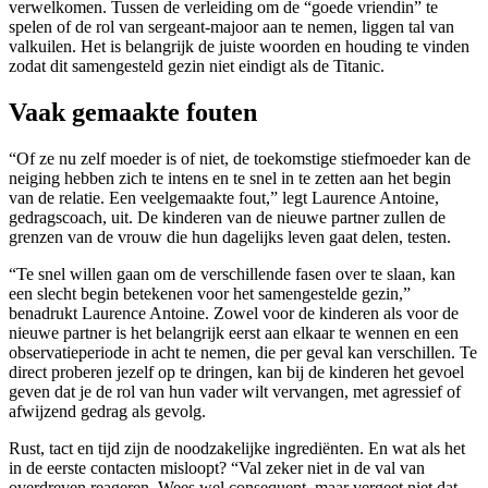
verwelkomen. Tussen de verleiding om de “goede vriendin” te
spelen of de rol van sergeant-majoor aan te nemen, liggen tal van
valkuilen. Het is belangrijk de juiste woorden en houding te vinden
zodat dit samengesteld gezin niet eindigt als de Titanic.
Vaak gemaakte fouten
“Of ze nu zelf moeder is of niet, de toekomstige stiefmoeder kan de
neiging hebben zich te intens en te snel in te zetten aan het begin
van de relatie. Een veelgemaakte fout,” legt Laurence Antoine,
gedragscoach, uit. De kinderen van de nieuwe partner zullen de
grenzen van de vrouw die hun dagelijks leven gaat delen, testen.
“Te snel willen gaan om de verschillende fasen over te slaan, kan
een slecht begin betekenen voor het samengestelde gezin,”
benadrukt Laurence Antoine. Zowel voor de kinderen als voor de
nieuwe partner is het belangrijk eerst aan elkaar te wennen en een
observatieperiode in acht te nemen, die per geval kan verschillen. Te
direct proberen jezelf op te dringen, kan bij de kinderen het gevoel
geven dat je de rol van hun vader wilt vervangen, met agressief of
afwijzend gedrag als gevolg.
Rust, tact en tijd zijn de noodzakelijke ingrediënten. En wat als het
in de eerste contacten misloopt? “Val zeker niet in de val van
overdreven reageren. Wees wel consequent, maar vergeet niet dat