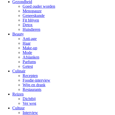
Gezondheid
Goed ouder worden
Menopauze
Geneeskunde
Fit blijven
Detox
Huisdieren
Beauty
Anti-age
Haar
Make-up
Mode
Afslanken
Parfums
Getest
Culinair
Recepten
Foodie-interview
Wijn en drank
Restaurants
Reizen
Dichtbij
Ver weg
Cultuur
Interview