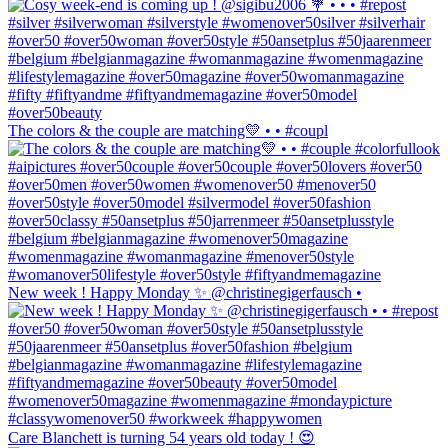
The colors & the couple are matching💛 • • #coupl
New week ! Happy Monday ✨ @christinegigerfausch •
Care Blanchett is turning 54 years old today ! 😍