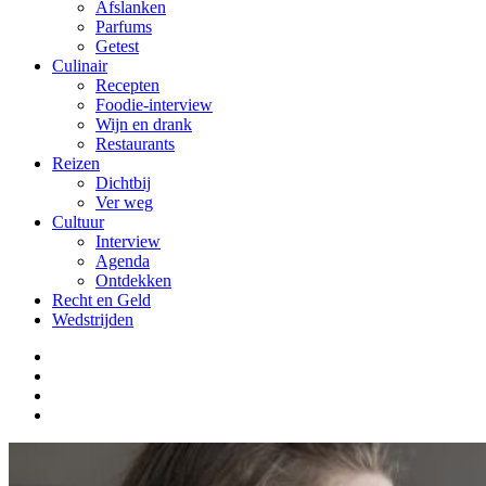
Afslanken
Parfums
Getest
Culinair
Recepten
Foodie-interview
Wijn en drank
Restaurants
Reizen
Dichtbij
Ver weg
Cultuur
Interview
Agenda
Ontdekken
Recht en Geld
Wedstrijden