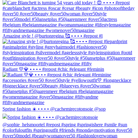
Amazing style ! @burtonregina 🥰 • • • • #repost #l
Radiant 💛💎 • • • • #repost #chic #elegant #feminin
Spring fashion ☀️ • • • • @cachemirecotonsoie @sop