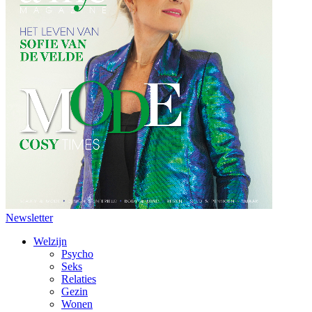
Newsletter
Welzijn
Psycho
Seks
Relaties
Gezin
Wonen