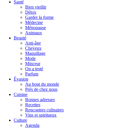
Santé
Bien vieillir
Détox
Garder la forme
Médecine
Ménopause
Animaux
Beauté
Anti-âge
Cheveux
Maquillage
Mode
Minceur
On a testé
Parfum
Évasion
Au bout du monde
Près de chez nous
Cuisine
Bonnes adresses
Recettes
Rencontres culinaires
Vins et spiritueux
Culture
Agenda