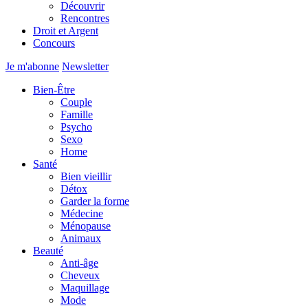
Découvrir
Rencontres
Droit et Argent
Concours
Je m'abonne
Newsletter
Bien-Être
Couple
Famille
Psycho
Sexo
Home
Santé
Bien vieillir
Détox
Garder la forme
Médecine
Ménopause
Animaux
Beauté
Anti-âge
Cheveux
Maquillage
Mode