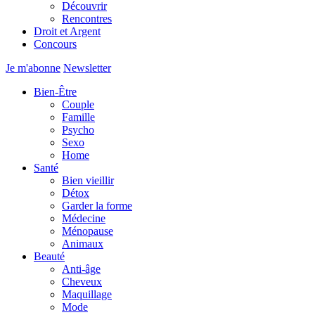
Découvrir
Rencontres
Droit et Argent
Concours
Je m'abonne
Newsletter
Bien-Être
Couple
Famille
Psycho
Sexo
Home
Santé
Bien vieillir
Détox
Garder la forme
Médecine
Ménopause
Animaux
Beauté
Anti-âge
Cheveux
Maquillage
Mode