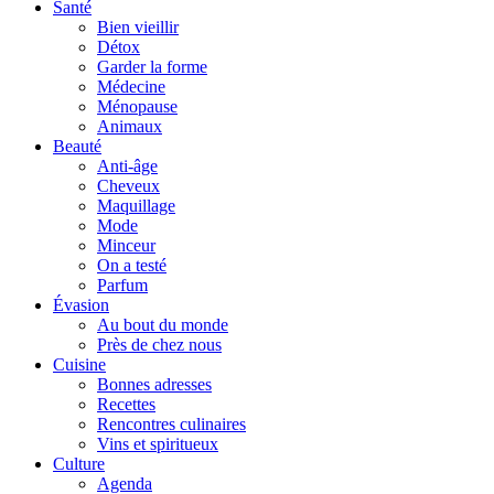
Santé
Bien vieillir
Détox
Garder la forme
Médecine
Ménopause
Animaux
Beauté
Anti-âge
Cheveux
Maquillage
Mode
Minceur
On a testé
Parfum
Évasion
Au bout du monde
Près de chez nous
Cuisine
Bonnes adresses
Recettes
Rencontres culinaires
Vins et spiritueux
Culture
Agenda