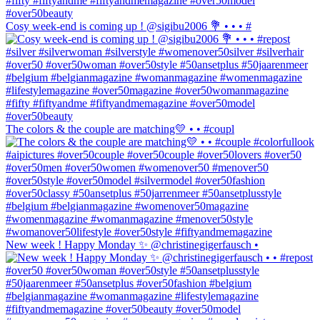
Cosy week-end is coming up ! @sigibu2006 💐 • • • #
The colors & the couple are matching💛 • • #coupl
New week ! Happy Monday ✨ @christinegigerfausch •