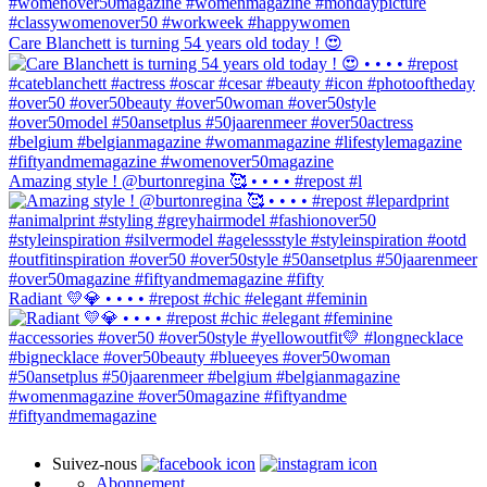
Care Blanchett is turning 54 years old today ! 😍
Amazing style ! @burtonregina 🥰 • • • • #repost #l
Radiant 💛💎 • • • • #repost #chic #elegant #feminin
Suivez-nous
Abonnement