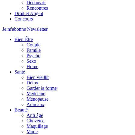
Découvrir
Rencontres
Droit et Argent
Concours
Je m'abonne
Newsletter
Bien-Être
Couple
Famille
Psycho
Sexo
Home
Santé
Bien vieillir
Détox
Garder la forme
Médecine
Ménopause
Animaux
Beauté
Anti-âge
Cheveux
Maquillage
Mode