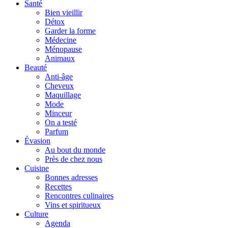
Santé
Bien vieillir
Détox
Garder la forme
Médecine
Ménopause
Animaux
Beauté
Anti-âge
Cheveux
Maquillage
Mode
Minceur
On a testé
Parfum
Évasion
Au bout du monde
Près de chez nous
Cuisine
Bonnes adresses
Recettes
Rencontres culinaires
Vins et spiritueux
Culture
Agenda