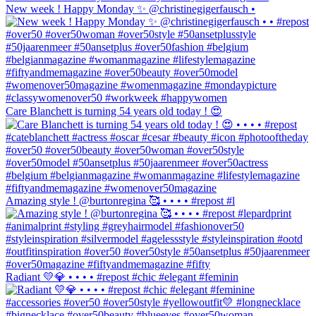
New week ! Happy Monday ✨ @christinegigerfausch •
Care Blanchett is turning 54 years old today ! 😍
Amazing style ! @burtonregina 🥰 • • • • #repost #l
Radiant 💛💎 • • • • #repost #chic #elegant #feminin