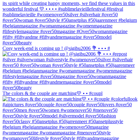
Cosy week-end is coming up ! @sigibu2006 💐 • • • #
The colors & the couple are matching💛 • • #coupl