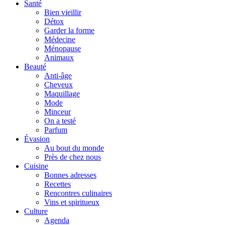
Santé
Bien vieillir
Détox
Garder la forme
Médecine
Ménopause
Animaux
Beauté
Anti-âge
Cheveux
Maquillage
Mode
Minceur
On a testé
Parfum
Évasion
Au bout du monde
Près de chez nous
Cuisine
Bonnes adresses
Recettes
Rencontres culinaires
Vins et spiritueux
Culture
Agenda