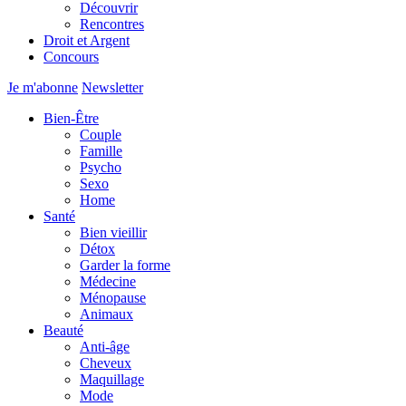
Découvrir
Rencontres
Droit et Argent
Concours
Je m'abonne
Newsletter
Bien-Être
Couple
Famille
Psycho
Sexo
Home
Santé
Bien vieillir
Détox
Garder la forme
Médecine
Ménopause
Animaux
Beauté
Anti-âge
Cheveux
Maquillage
Mode