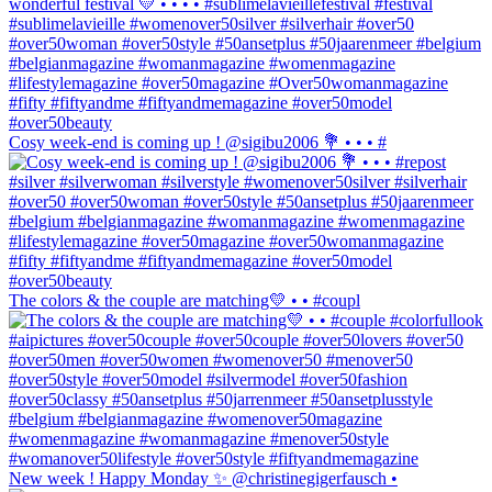
Cosy week-end is coming up ! @sigibu2006 💐 • • • #
The colors & the couple are matching💛 • • #coupl
New week ! Happy Monday ✨ @christinegigerfausch •