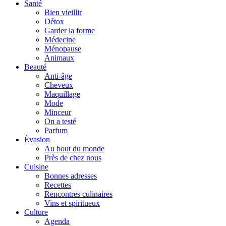
Santé
Bien vieillir
Détox
Garder la forme
Médecine
Ménopause
Animaux
Beauté
Anti-âge
Cheveux
Maquillage
Mode
Minceur
On a testé
Parfum
Évasion
Au bout du monde
Près de chez nous
Cuisine
Bonnes adresses
Recettes
Rencontres culinaires
Vins et spiritueux
Culture
Agenda