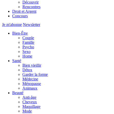
Découvrir
Rencontres
Droit et Argent
Concours
Je m'abonne
Newsletter
Bien-Être
Couple
Famille
Psycho
Sexo
Home
Santé
Bien vieillir
Détox
Garder la forme
Médecine
Ménopause
Animaux
Beauté
Anti-âge
Cheveux
Maquillage
Mode