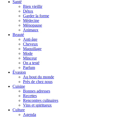
Santé
Bien vieillir
Détox
Garder la forme
Médecine
Ménopause
Animaux
Beauté
Anti-âge
Cheveux
Maquillage
Mode
Minceur
On a testé
Parfum
Évasion
Au bout du monde
Près de chez nous
Cuisine
Bonnes adresses
Recettes
Rencontres culinaires
Vins et spiritueux
Culture
Agenda