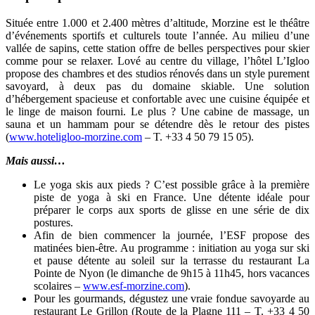
Située entre 1.000 et 2.400 mètres d’altitude, Morzine est le théâtre
d’événements sportifs et culturels toute l’année. Au milieu d’une
vallée de sapins, cette station offre de belles perspectives pour skier
comme pour se relaxer. Lové au centre du village, l’hôtel L’Igloo
propose des chambres et des studios rénovés dans un style purement
savoyard, à deux pas du domaine skiable. Une solution
d’hébergement spacieuse et confortable avec une cuisine équipée et
le linge de maison fourni. Le plus ? Une cabine de massage, un
sauna et un hammam pour se détendre dès le retour des pistes
(
www.hoteligloo-morzine.com
– T. +33 4 50 79 15 05).
Mais aussi…
Le yoga skis aux pieds ? C’est possible grâce à la première
piste de yoga à ski en France. Une détente idéale pour
préparer le corps aux sports de glisse en une série de dix
postures.
Afin de bien commencer la journée, l’ESF propose des
matinées bien-être. Au programme : initiation au yoga sur ski
et pause détente au soleil sur la terrasse du restaurant La
Pointe de Nyon (le dimanche de 9h15 à 11h45, hors vacances
scolaires –
www.esf-morzine.com
).
Pour les gourmands, dégustez une vraie fondue savoyarde au
restaurant Le Grillon (Route de la Plagne 111 – T. +33 4 50