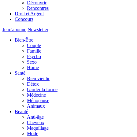
Découvrir
Rencontres
Droit et Argent
Concours
Je m'abonne
Newsletter
Bien-Être
Couple
Famille
Psycho
Sexo
Home
Santé
Bien vieillir
Détox
Garder la forme
Médecine
Ménopause
Animaux
Beauté
Anti-âge
Cheveux
Maquillage
Mode