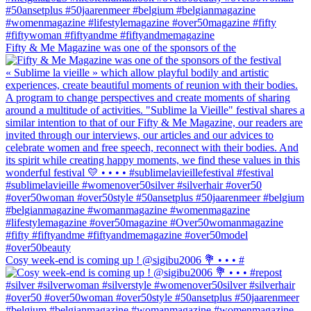
Fifty & Me Magazine was one of the sponsors of the
Cosy week-end is coming up ! @sigibu2006 💐 • • • #