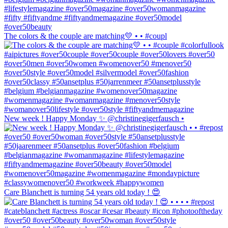
The colors & the couple are matching💛 • • #coupl
New week ! Happy Monday ✨ @christinegigerfausch •
Care Blanchett is turning 54 years old today ! 😍