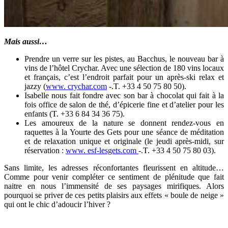
Mais aussi…
Prendre un verre sur les pistes, au Bacchus, le nouveau bar à
vins de l’hôtel Crychar. Avec une sélection de 180 vins locaux
et français, c’est l’endroit parfait pour un après-ski relax et
jazzy (
www. crychar.com
-.T. +33 4 50 75 80 50).
Isabelle nous fait fondre avec son bar à chocolat qui fait à la
fois office de salon de thé, d’épicerie fine et d’atelier pour les
enfants (T. +33 6 84 34 36 75).
Les amoureux de la nature se donnent rendez-vous en
raquettes à la Yourte des Gets pour une séance de méditation
et de relaxation unique et originale (le jeudi après-midi, sur
réservation :
www. esf-lesgets.com
-.T. +33 4 50 75 80 03).
Sans limite, les adresses réconfortantes fleurissent en altitude…
Comme pour venir compléter ce sentiment de plénitude que fait
naitre en nous l’immensité de ses paysages mirifiques. Alors
pourquoi se priver de ces petits plaisirs aux effets « boule de neige »
qui ont le chic d’adoucir l’hiver ?