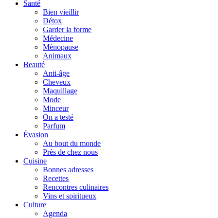
Santé
Bien vieillir
Détox
Garder la forme
Médecine
Ménopause
Animaux
Beauté
Anti-âge
Cheveux
Maquillage
Mode
Minceur
On a testé
Parfum
Évasion
Au bout du monde
Près de chez nous
Cuisine
Bonnes adresses
Recettes
Rencontres culinaires
Vins et spiritueux
Culture
Agenda