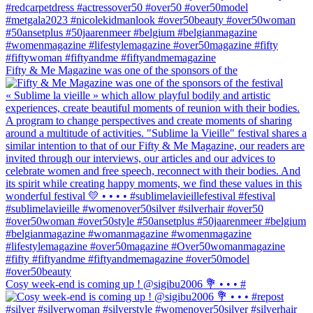
Fifty & Me Magazine was one of the sponsors of the
Cosy week-end is coming up ! @sigibu2006 💐 • • • #