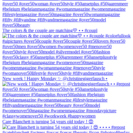
The colors & the couple are matching💛 • • #coupl
New week ! Happy Monday ✨ @christinegigerfausch •
Care Blanchett is turning 54 years old today ! 😍