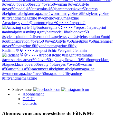
Amazing style ! @burtonregina 🥰 • • • • #repost #l
Radiant 💛💎 • • • • #repost #chic #elegant #feminin
Suivez-nous
Abonnement
C.G.U.
Contacts
Abonnez-vous aux newsletters de Fifty&Me