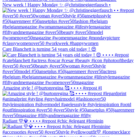
New week ! Happy Monday ✨ @christinegigerfausch •
Care Blanchett is turning 54 years old today ! 😍
Amazing style ! @burtonregina 🥰 • • • • #repost #l
Radiant 💛💎 • • • • #repost #chic #elegant #feminin