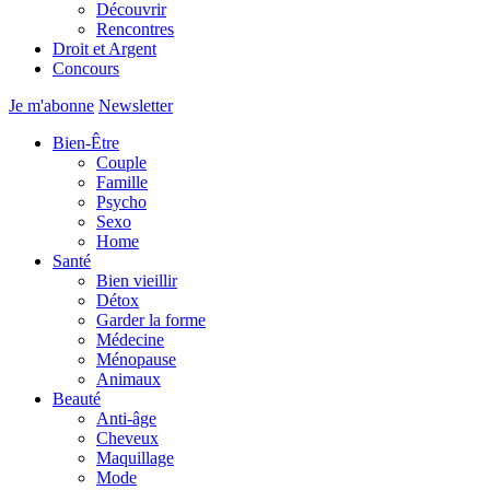
Découvrir
Rencontres
Droit et Argent
Concours
Je m'abonne
Newsletter
Bien-Être
Couple
Famille
Psycho
Sexo
Home
Santé
Bien vieillir
Détox
Garder la forme
Médecine
Ménopause
Animaux
Beauté
Anti-âge
Cheveux
Maquillage
Mode