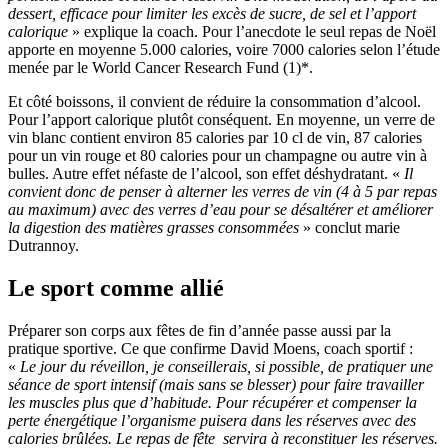
dessert, efficace pour limiter les excès de sucre, de sel et l’apport
calorique
» explique la coach. Pour l’anecdote le seul repas de Noël
apporte en moyenne 5.000 calories, voire 7000 calories selon l’étude
menée par le World Cancer Research Fund (1)*.
Et côté boissons, il convient de réduire la consommation d’alcool.
Pour l’apport calorique plutôt conséquent. En moyenne, un verre de
vin blanc contient environ 85 calories par 10 cl de vin, 87 calories
pour un vin rouge et 80 calories pour un champagne ou autre vin à
bulles. Autre effet néfaste de l’alcool, son effet déshydratant. «
Il
convient donc de penser à alterner les verres de vin (4 à 5 par repas
au maximum) avec des verres d’eau pour se désaltérer et améliorer
la digestion des matières grasses consommées
» conclut marie
Dutrannoy.
Le sport comme allié
Préparer son corps aux fêtes de fin d’année passe aussi par la
pratique sportive. Ce que confirme David Moens, coach sportif :
«
Le jour du réveillon, je conseillerais, si possible, de pratiquer une
séance de sport intensif (mais sans se blesser) pour faire travailler
les muscles plus que d’habitude. Pour récupérer et compenser la
perte énergétique l’organisme puisera dans les réserves avec des
calories brûlées. Le repas de fête servira à reconstituer les réserves.