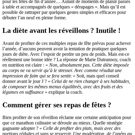
pour les fêtes de fin d’année… Autant de moments de plaisir passés
à table et accompagnés de quelques « dérapages ». Mais qu’il est
possible de rattraper par quelques gestes simples et efficaces pour
débuter l’an neuf en pleine forme.
La diète avant les réveillons ? Inutile !
Avant de profiter de ces multiples repas de fête prévus pour achever
l’année, d’aucuns peuvent avoir la tentation de pratiquer quelques
jours de diète. Avec l’espoir de perdre un peu de poids. Mais est-ce
réellement une bonne idée ? La réponse de Marie Dutrannoy, coach
en nutrition est claire : «
Non, absolument pas. Cette diète imposée
au corps ne va servir qu’à le stresser. Avec comme résultat une
impression de faim qui se fera sentir.
» Soit, mais quel conseil
donner avant le jour J ? «
Celui de ne rien changer à ses habitudes,
de composer les mêmes menus équilibrés, avec des fruits et des
légumes en suffisance
» explique la coach.
Comment gérer ses repas de fêtes ?
Bien profiter de son réveillon réclame une certaine anticipation pour
que ce marathon culinaire se déroule au mieux. Quelle stratégie
gagnante adopter ? «
Celle de
profiter des plats, mais avec des
portions réduites et sans se resservir. Une modération, de l’apéro au