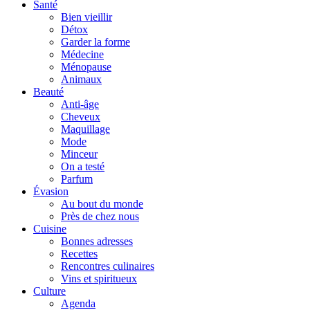
Santé
Bien vieillir
Détox
Garder la forme
Médecine
Ménopause
Animaux
Beauté
Anti-âge
Cheveux
Maquillage
Mode
Minceur
On a testé
Parfum
Évasion
Au bout du monde
Près de chez nous
Cuisine
Bonnes adresses
Recettes
Rencontres culinaires
Vins et spiritueux
Culture
Agenda