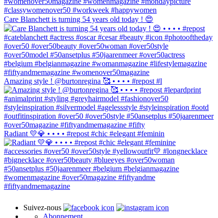
Care Blanchett is turning 54 years old today ! 😍
Amazing style ! @burtonregina 🥰 • • • • #repost #l
Radiant 💛💎 • • • • #repost #chic #elegant #feminin
Suivez-nous
Abonnement