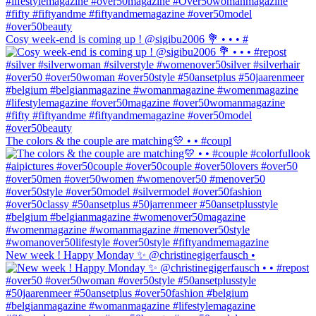
Cosy week-end is coming up ! @sigibu2006 💐 • • • #
The colors & the couple are matching💛 • • #coupl
New week ! Happy Monday ✨ @christinegigerfausch •