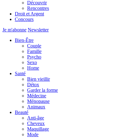
Découvrir
Rencontres
Droit et Argent
Concours
Je m'abonne
Newsletter
Bien-Être
Couple
Famille
Psycho
Sexo
Home
Santé
Bien vieillir
Détox
Garder la forme
Médecine
Ménopause
Animaux
Beauté
Anti-âge
Cheveux
Maquillage
Mode