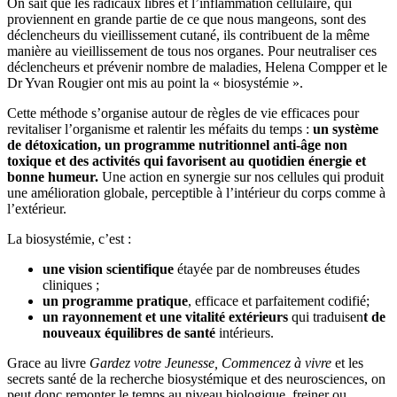
On sait que les radicaux libres et l’inflammation cellulaire, qui
proviennent en grande partie de ce que nous mangeons, sont des
déclencheurs du vieillissement cutané, ils contribuent de la même
manière au vieillissement de tous nos organes. Pour neutraliser ces
déclencheurs et prévenir nombre de maladies, Helena Compper et le
Dr Yvan Rougier ont mis au point la « biosystémie ».
Cette méthode s’organise autour de règles de vie efficaces pour
revitaliser l’organisme et ralentir les méfaits du temps :
un système
de détoxication, un programme nutritionnel anti-âge non
toxique et des activités qui favorisent au quotidien énergie et
bonne humeur.
Une action en synergie sur nos cellules qui produit
une amélioration globale, perceptible à l’intérieur du corps comme à
l’extérieur.
La biosystémie, c’est :
une vision scientifique
étayée par de nombreuses études
cliniques ;
un programme pratique
, efficace et parfaitement codifié;
un rayonnement et une vitalité extérieurs
qui traduisen
t de
nouveaux équilibres de santé
intérieurs.
Grace au livre
Gardez votre Jeunesse, Commencez à vivre
et les
secrets santé de la recherche biosystémique et des neurosciences, on
peut donc remonter le temps au niveau biologique, freiner ou