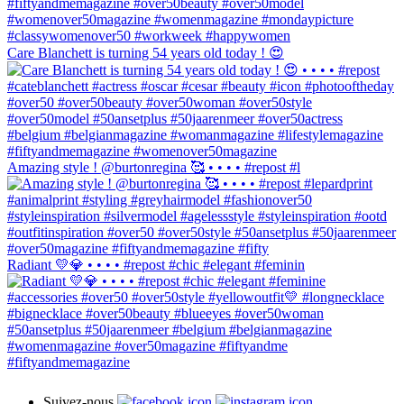
Care Blanchett is turning 54 years old today ! 😍
Amazing style ! @burtonregina 🥰 • • • • #repost #l
Radiant 💛💎 • • • • #repost #chic #elegant #feminin
Suivez-nous