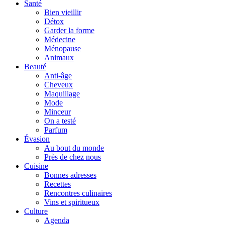
Santé
Bien vieillir
Détox
Garder la forme
Médecine
Ménopause
Animaux
Beauté
Anti-âge
Cheveux
Maquillage
Mode
Minceur
On a testé
Parfum
Évasion
Au bout du monde
Près de chez nous
Cuisine
Bonnes adresses
Recettes
Rencontres culinaires
Vins et spiritueux
Culture
Agenda