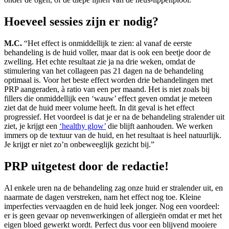
Hoeveel sessies zijn er nodig?
M.C.
“Het effect is onmiddellijk te zien: al vanaf de eerste
behandeling is de huid voller, maar dat is ook een beetje door de
zwelling. Het echte resultaat zie ja na drie weken, omdat de
stimulering van het collageen pas 21 dagen na de behandeling
optimaal is. Voor het beste effect worden drie behandelingen met
PRP aangeraden, à ratio van een per maand. Het is niet zoals bij
fillers die onmiddellijk een ‘wauw’ effect geven omdat je meteen
ziet dat de huid meer volume heeft. In dit geval is het effect
progressief. Het voordeel is dat je er na de behandeling stralender uit
ziet, je krijgt een
‘healthy glow’
die blijft aanhouden. We werken
immers op de textuur van de huid, en het resultaat is heel natuurlijk.
Je krijgt er niet zo’n onbeweeglijk gezicht bij.”
PRP uitgetest door de redactie!
Al enkele uren na de behandeling zag onze huid er stralender uit, en
naarmate de dagen verstreken, nam het effect nog toe. Kleine
imperfecties vervaagden en de huid leek jonger. Nog een voordeel:
er is geen gevaar op nevenwerkingen of allergieën omdat er met het
eigen bloed gewerkt wordt. Perfect dus voor een blijvend mooiere