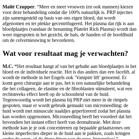
Maïté Czupper
. “Meer en meer vrouwen (en ook mannen) kiezen
voor deze behandeling omdat die 100% natuurlijk is. PRP injecties
zijn samengesteld op basis van ons eigen bloed, dat wordt
afgenomen en ter plekke gecentrifugeerd. Het plasma dat rijk is aan
bloedplaatjes (vandaar de benaming Platelet Rich Plasma) wordt dan
weer ingespoten in het gezicht, de hals, de handen of de hoofdhuid
om de celvernieuwing te bevorderen.
Wat voor resultaat mag je verwachten?
M.C. “
Het resultaat hangt af van het gehalte aan bloedplaatjes in het
bloed en de individuele reactie. Het is dus anders dan een facelift, al
wordt de methode in het Engels ook ‘Vampire lift’ genoemd. Er
komt geen chirurgie aan te pas, het is een natuurlijke behandeling
die het collageen, de elastine en de fibroblasten stimuleert, wat een
rechtstreeks effect heeft op de schoonheid van de huid.
Tegenwoordig wordt het plasma bij PRP niet meer in de rimpels
gespoten, maar er wordt gebruik gemaakt van microneedling: de
huid wordt met minuscule naaldjes geperforeerd zodat het plasma
kan worden opgenomen. Microneedling heeft het voordeel dat het
bovendien het instant effect heeft van dermabrasie. Met deze
methode kan je je ook concentreren op bepaalde gelaatszones om
kleine imperfecties dieper in de huid aan te pakken, zoals kringen
onder de ogen, of de diepe lijnen van de neus-lippenplooi.”