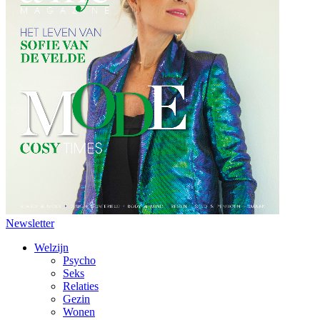
Newsletter
Welzijn
Psycho
Seks
Relaties
Gezin
Wonen