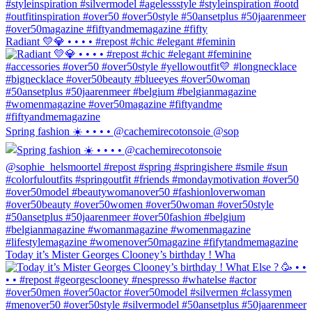
Radiant 💛💎 • • • • #repost #chic #elegant #feminin
Spring fashion ☀️ • • • • @cachemirecotonsoie @sop
Today it’s Mister Georges Clooney’s birthday ! Wha