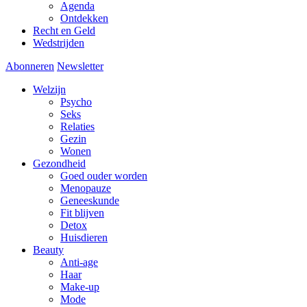
Agenda
Ontdekken
Recht en Geld
Wedstrijden
Abonneren
Newsletter
Welzijn
Psycho
Seks
Relaties
Gezin
Wonen
Gezondheid
Goed ouder worden
Menopauze
Geneeskunde
Fit blijven
Detox
Huisdieren
Beauty
Anti-age
Haar
Make-up
Mode