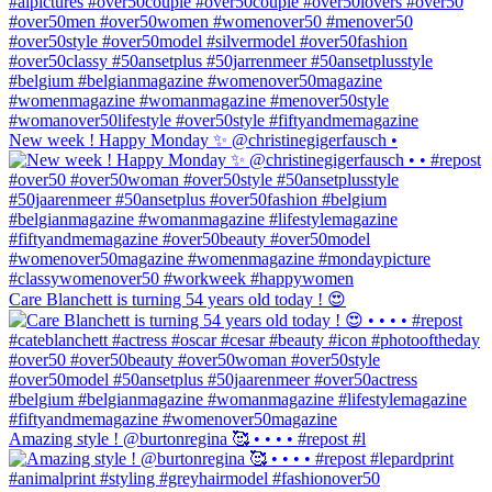
New week ! Happy Monday ✨ @christinegigerfausch •
Care Blanchett is turning 54 years old today ! 😍
Amazing style ! @burtonregina 🥰 • • • • #repost #l