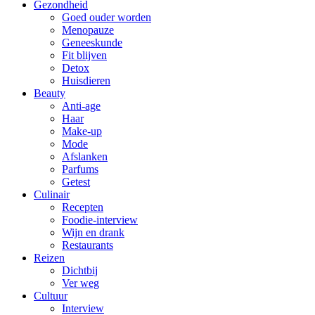
Gezondheid
Goed ouder worden
Menopauze
Geneeskunde
Fit blijven
Detox
Huisdieren
Beauty
Anti-age
Haar
Make-up
Mode
Afslanken
Parfums
Getest
Culinair
Recepten
Foodie-interview
Wijn en drank
Restaurants
Reizen
Dichtbij
Ver weg
Cultuur
Interview