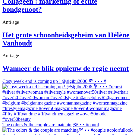
Collageen : marketing of echte
bondgenoot?
Anti-age
Het grote schoonheidsgeheim van Hélène
Vanhoudt
Anti-age
Wanneer de blik opnieuw de regie neemt
Cosy week-end is coming up ! @sigibu2006 💐 • • • #
The colors & the couple are matching💛 • • #coupl