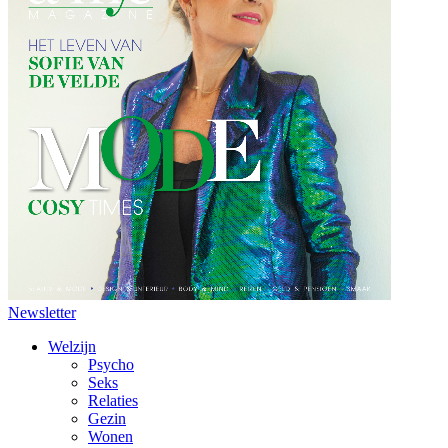
Newsletter
Welzijn
Psycho
Seks
Relaties
Gezin
Wonen