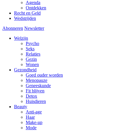
Agenda
Ontdekken
Recht en Geld
Wedstrijden
Abonneren
Newsletter
Welzijn
Psycho
Seks
Relaties
Gezin
Wonen
Gezondheid
Goed ouder worden
Menopauze
Geneeskunde
Fit blijven
Detox
Huisdieren
Beauty
Anti-age
Haar
Make-up
Mode