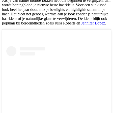
Als je van nature blonde lokken hebt die beginnen te vergrijzen, dan
wordt honingblond je nieuwe beste haarkleur. Voor een sunkissed
look heel het jaar door, mix je lowlights en highlights samen in je
haar. Het biedt net genoeg warmte aan je look zonder je natuurlijke
haarkleur of je natuurlijke glans te verwijderen. De kleur blijft ook
populair bij beroemdheden zoals Julia Roberts en
Jennifer Lopez
.