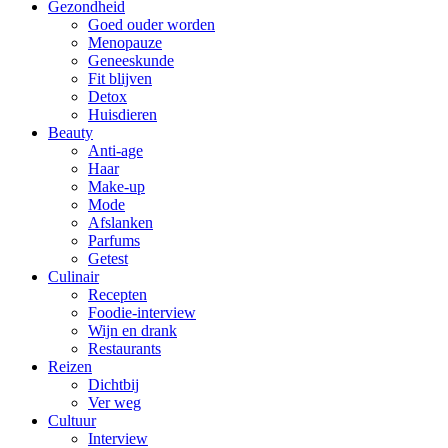
Gezondheid
Goed ouder worden
Menopauze
Geneeskunde
Fit blijven
Detox
Huisdieren
Beauty
Anti-age
Haar
Make-up
Mode
Afslanken
Parfums
Getest
Culinair
Recepten
Foodie-interview
Wijn en drank
Restaurants
Reizen
Dichtbij
Ver weg
Cultuur
Interview