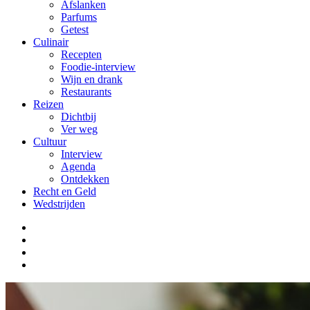
Afslanken
Parfums
Getest
Culinair
Recepten
Foodie-interview
Wijn en drank
Restaurants
Reizen
Dichtbij
Ver weg
Cultuur
Interview
Agenda
Ontdekken
Recht en Geld
Wedstrijden