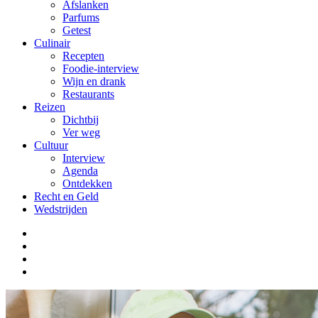
Afslanken
Parfums
Getest
Culinair
Recepten
Foodie-interview
Wijn en drank
Restaurants
Reizen
Dichtbij
Ver weg
Cultuur
Interview
Agenda
Ontdekken
Recht en Geld
Wedstrijden