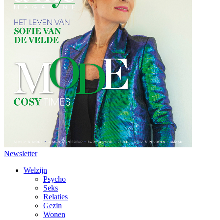
Newsletter
Welzijn
Psycho
Seks
Relaties
Gezin
Wonen