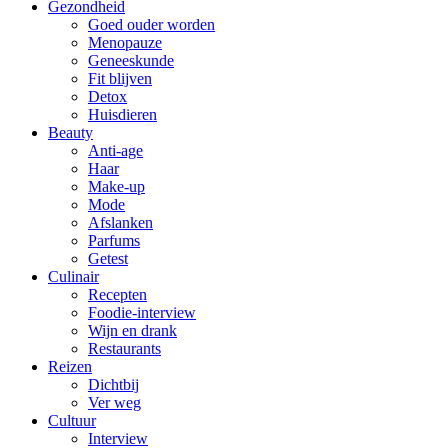
Gezondheid
Goed ouder worden
Menopauze
Geneeskunde
Fit blijven
Detox
Huisdieren
Beauty
Anti-age
Haar
Make-up
Mode
Afslanken
Parfums
Getest
Culinair
Recepten
Foodie-interview
Wijn en drank
Restaurants
Reizen
Dichtbij
Ver weg
Cultuur
Interview