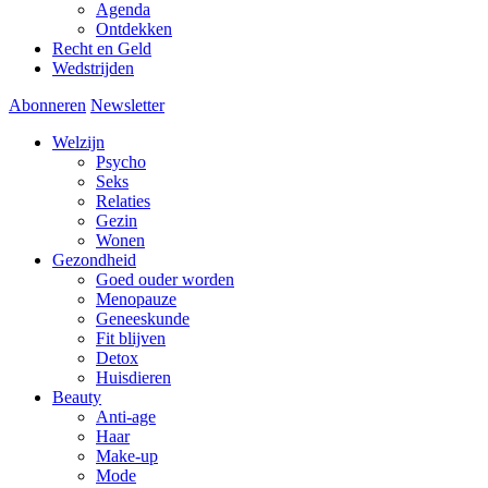
Agenda
Ontdekken
Recht en Geld
Wedstrijden
Abonneren
Newsletter
Welzijn
Psycho
Seks
Relaties
Gezin
Wonen
Gezondheid
Goed ouder worden
Menopauze
Geneeskunde
Fit blijven
Detox
Huisdieren
Beauty
Anti-age
Haar
Make-up
Mode