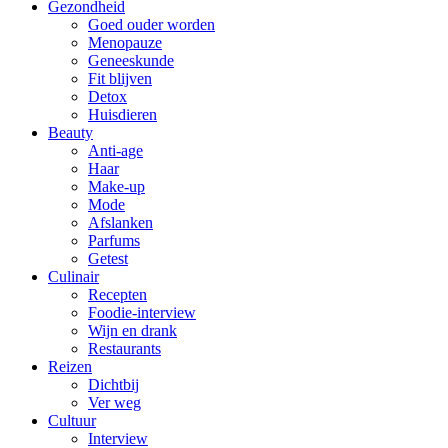
Gezondheid
Goed ouder worden
Menopauze
Geneeskunde
Fit blijven
Detox
Huisdieren
Beauty
Anti-age
Haar
Make-up
Mode
Afslanken
Parfums
Getest
Culinair
Recepten
Foodie-interview
Wijn en drank
Restaurants
Reizen
Dichtbij
Ver weg
Cultuur
Interview