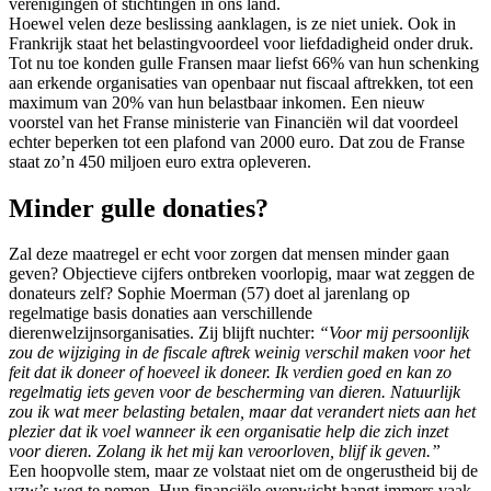
verenigingen of stichtingen in ons land.
Hoewel velen deze beslissing aanklagen, is ze niet uniek. Ook in
Frankrijk staat het belastingvoordeel voor liefdadigheid onder druk.
Tot nu toe konden gulle Fransen maar liefst 66% van hun schenking
aan erkende organisaties van openbaar nut fiscaal aftrekken, tot een
maximum van 20% van hun belastbaar inkomen. Een nieuw
voorstel van het Franse ministerie van Financiën wil dat voordeel
echter beperken tot een plafond van 2000 euro. Dat zou de Franse
staat zo’n 450 miljoen euro extra opleveren.
Minder gulle donaties?
Zal deze maatregel er echt voor zorgen dat mensen minder gaan
geven? Objectieve cijfers ontbreken voorlopig, maar wat zeggen de
donateurs zelf? Sophie Moerman (57) doet al jarenlang op
regelmatige basis donaties aan verschillende
dierenwelzijnsorganisaties. Zij blijft nuchter:
“Voor mij persoonlijk
zou de wijziging in de fiscale aftrek weinig verschil maken voor het
feit dat ik doneer of hoeveel ik doneer. Ik verdien goed en kan zo
regelmatig iets geven voor de bescherming van dieren. Natuurlijk
zou ik wat meer belasting betalen, maar dat verandert niets aan het
plezier dat ik voel wanneer ik een organisatie help die zich inzet
voor dieren. Zolang ik het mij kan veroorloven, blijf ik geven.”
Een hoopvolle stem, maar ze volstaat niet om de ongerustheid bij de
vzw’s weg te nemen. Hun financiële evenwicht hangt immers vaak