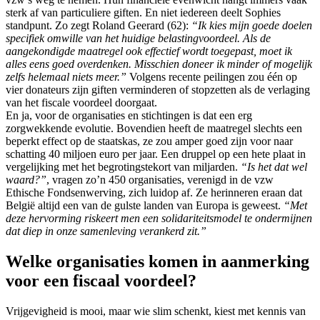
sterk af van particuliere giften. En niet iedereen deelt Sophies
standpunt. Zo zegt Roland Geerard (62):
“Ik kies mijn goede doelen
specifiek omwille van het huidige belastingvoordeel. Als de
aangekondigde maatregel ook effectief wordt toegepast, moet ik
alles eens goed overdenken. Misschien doneer ik minder of mogelijk
zelfs helemaal niets meer.”
Volgens recente peilingen zou één op
vier donateurs zijn giften verminderen of stopzetten als de verlaging
van het fiscale voordeel doorgaat.
En ja, voor de organisaties en stichtingen is dat een erg
zorgwekkende evolutie. Bovendien heeft de maatregel slechts een
beperkt effect op de staatskas, ze zou amper goed zijn voor naar
schatting 40 miljoen euro per jaar. Een druppel op een hete plaat in
vergelijking met het begrotingstekort van miljarden.
“Is het dat wel
waard?”
, vragen zo’n 450 organisaties, verenigd in de vzw
Ethische Fondsenwerving, zich luidop af. Ze herinneren eraan dat
België altijd een van de gulste landen van Europa is geweest.
“Met
deze hervorming riskeert men een solidariteitsmodel te ondermijnen
dat diep in onze samenleving verankerd zit.”
Welke organisaties komen in aanmerking
voor een fiscaal voordeel?
Vrijgevigheid is mooi, maar wie slim schenkt, kiest met kennis van