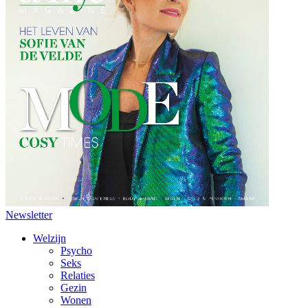
Newsletter
Welzijn
Psycho
Seks
Relaties
Gezin
Wonen