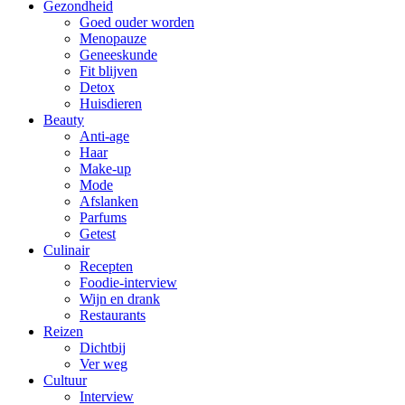
Gezondheid
Goed ouder worden
Menopauze
Geneeskunde
Fit blijven
Detox
Huisdieren
Beauty
Anti-age
Haar
Make-up
Mode
Afslanken
Parfums
Getest
Culinair
Recepten
Foodie-interview
Wijn en drank
Restaurants
Reizen
Dichtbij
Ver weg
Cultuur
Interview