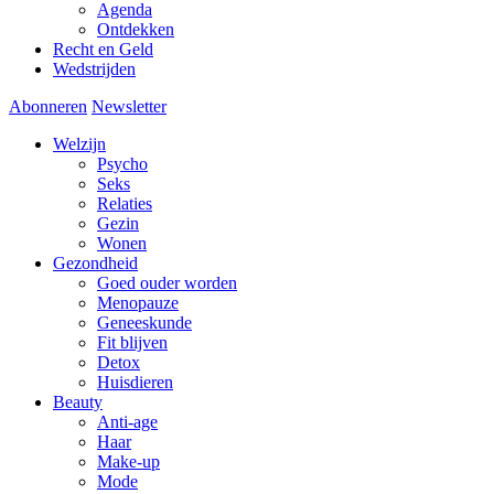
Agenda
Ontdekken
Recht en Geld
Wedstrijden
Abonneren
Newsletter
Welzijn
Psycho
Seks
Relaties
Gezin
Wonen
Gezondheid
Goed ouder worden
Menopauze
Geneeskunde
Fit blijven
Detox
Huisdieren
Beauty
Anti-age
Haar
Make-up
Mode