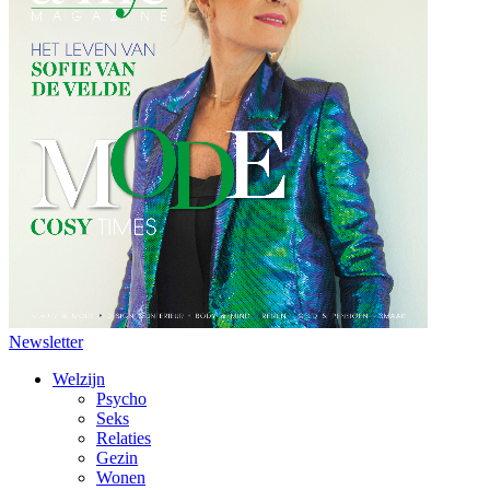
Newsletter
Welzijn
Psycho
Seks
Relaties
Gezin
Wonen