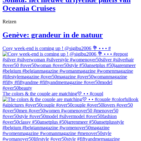
Oceania Cruises
Reizen
Genève: grandeur in de natuur
Cosy week-end is coming up ! @sigibu2006 💐 • • • #
The colors & the couple are matching💛 • • #coupl