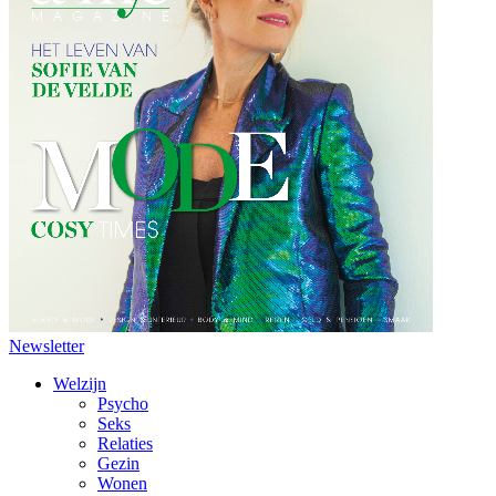
Newsletter
Welzijn
Psycho
Seks
Relaties
Gezin
Wonen