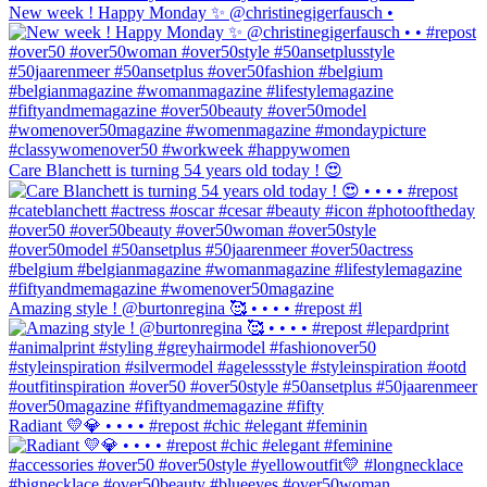
New week ! Happy Monday ✨ @christinegigerfausch •
Care Blanchett is turning 54 years old today ! 😍
Amazing style ! @burtonregina 🥰 • • • • #repost #l
Radiant 💛💎 • • • • #repost #chic #elegant #feminin