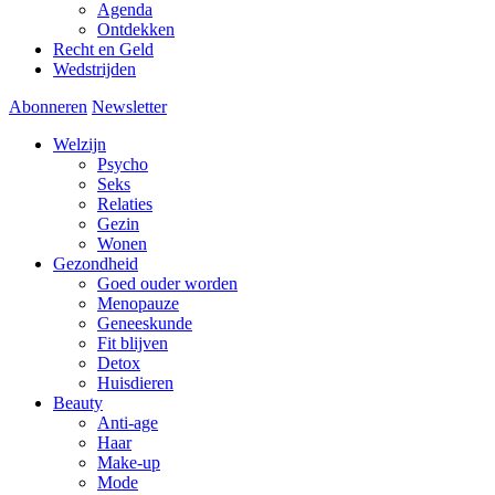
Agenda
Ontdekken
Recht en Geld
Wedstrijden
Abonneren
Newsletter
Welzijn
Psycho
Seks
Relaties
Gezin
Wonen
Gezondheid
Goed ouder worden
Menopauze
Geneeskunde
Fit blijven
Detox
Huisdieren
Beauty
Anti-age
Haar
Make-up
Mode