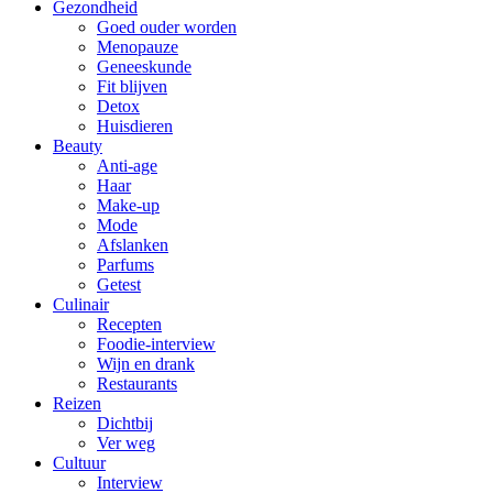
Gezondheid
Goed ouder worden
Menopauze
Geneeskunde
Fit blijven
Detox
Huisdieren
Beauty
Anti-age
Haar
Make-up
Mode
Afslanken
Parfums
Getest
Culinair
Recepten
Foodie-interview
Wijn en drank
Restaurants
Reizen
Dichtbij
Ver weg
Cultuur
Interview