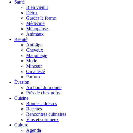
Santé
Bien vieillir
Détox
Garder la forme
Médecine
Ménopause
Animaux
Beauté
Anti-âge
Cheveux
Maquillage
Mode
Minceur
On a testé
Parfum
Évasion
Au bout du monde
Près de chez nous
Cuisine
Bonnes adresses
Recettes
Rencontres culinaires
Vins et spiritueux
Culture
Agenda