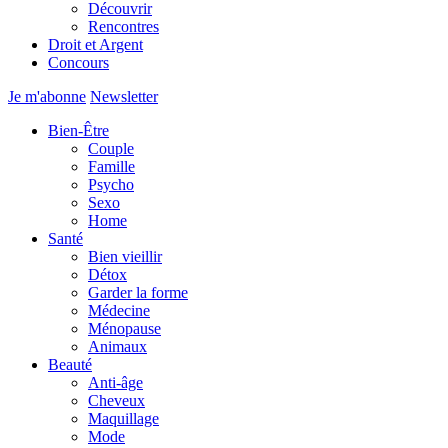
Découvrir
Rencontres
Droit et Argent
Concours
Je m'abonne
Newsletter
Bien-Être
Couple
Famille
Psycho
Sexo
Home
Santé
Bien vieillir
Détox
Garder la forme
Médecine
Ménopause
Animaux
Beauté
Anti-âge
Cheveux
Maquillage
Mode