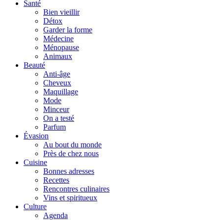
Santé
Bien vieillir
Détox
Garder la forme
Médecine
Ménopause
Animaux
Beauté
Anti-âge
Cheveux
Maquillage
Mode
Minceur
On a testé
Parfum
Évasion
Au bout du monde
Près de chez nous
Cuisine
Bonnes adresses
Recettes
Rencontres culinaires
Vins et spiritueux
Culture
Agenda