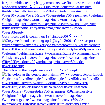
Cosy week-end is coming up ! @sigibu2006 💐 • • • #
The colors & the couple are matching💛 • • #coupl