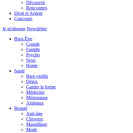
Découvrir
Rencontres
Droit et Argent
Concours
Je m'abonne
Newsletter
Bien-Être
Couple
Famille
Psycho
Sexo
Home
Santé
Bien vieillir
Détox
Garder la forme
Médecine
Ménopause
Animaux
Beauté
Anti-âge
Cheveux
Maquillage
Mode