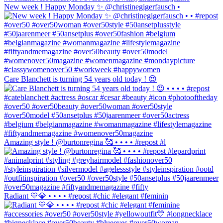
New week ! Happy Monday ✨ @christinegigerfausch •
Care Blanchett is turning 54 years old today ! 😍
Amazing style ! @burtonregina 🥰 • • • • #repost #l
Radiant 💛💎 • • • • #repost #chic #elegant #feminin