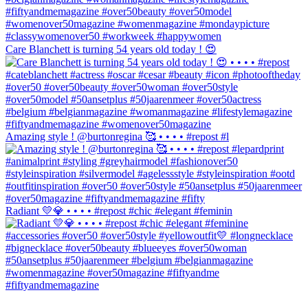
Care Blanchett is turning 54 years old today ! 😍
Amazing style ! @burtonregina 🥰 • • • • #repost #l
Radiant 💛💎 • • • • #repost #chic #elegant #feminin