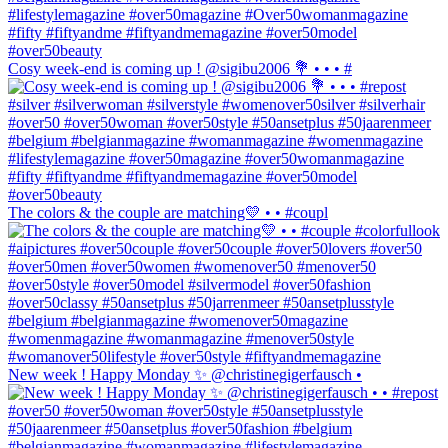
Cosy week-end is coming up ! @sigibu2006 💐 • • • #
The colors & the couple are matching💛 • • #coupl
New week ! Happy Monday ✨ @christinegigerfausch •