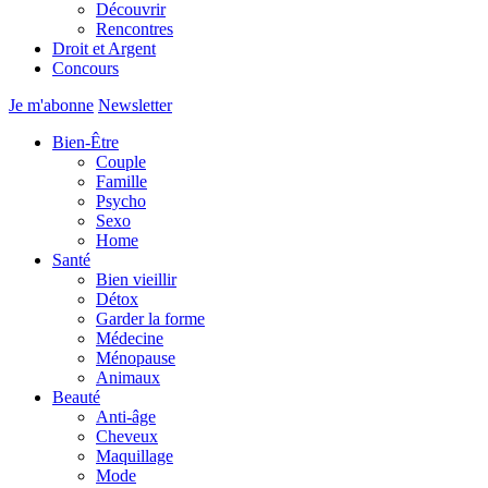
Découvrir
Rencontres
Droit et Argent
Concours
Je m'abonne
Newsletter
Bien-Être
Couple
Famille
Psycho
Sexo
Home
Santé
Bien vieillir
Détox
Garder la forme
Médecine
Ménopause
Animaux
Beauté
Anti-âge
Cheveux
Maquillage
Mode