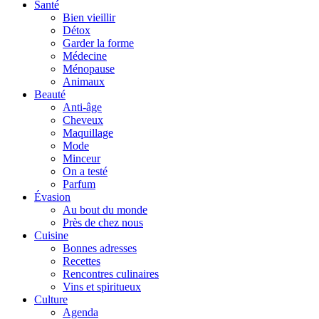
Santé
Bien vieillir
Détox
Garder la forme
Médecine
Ménopause
Animaux
Beauté
Anti-âge
Cheveux
Maquillage
Mode
Minceur
On a testé
Parfum
Évasion
Au bout du monde
Près de chez nous
Cuisine
Bonnes adresses
Recettes
Rencontres culinaires
Vins et spiritueux
Culture
Agenda