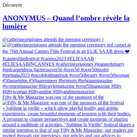
Découvrir
ANONYMUS – Quand l’ombre révèle la
lumière
@catherinezetajones attends the opening ceremony r
Fifty & Me Magazine was one of the sponsors of the