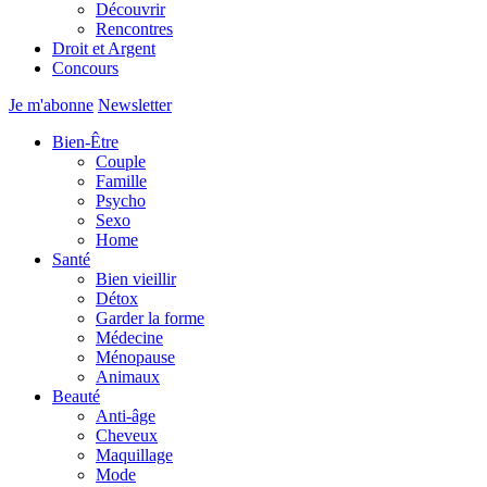
Découvrir
Rencontres
Droit et Argent
Concours
Je m'abonne
Newsletter
Bien-Être
Couple
Famille
Psycho
Sexo
Home
Santé
Bien vieillir
Détox
Garder la forme
Médecine
Ménopause
Animaux
Beauté
Anti-âge
Cheveux
Maquillage
Mode