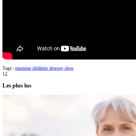
Tags :
musique
philippe degouy
slow
1
2
Les plus lus