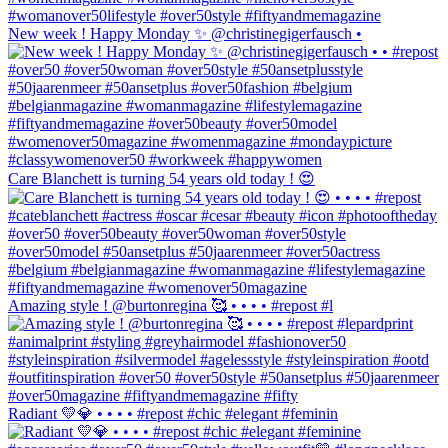
New week ! Happy Monday ✨ @christinegigerfausch •
Care Blanchett is turning 54 years old today ! 😍
Amazing style ! @burtonregina 🥰 • • • • #repost #l
Radiant 💛💎 • • • • #repost #chic #elegant #feminin