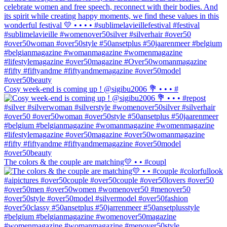
Cosy week-end is coming up ! @sigibu2006 💐 • • • #
The colors & the couple are matching💛 • • #coupl