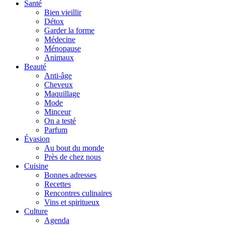
Santé
Bien vieillir
Détox
Garder la forme
Médecine
Ménopause
Animaux
Beauté
Anti-âge
Cheveux
Maquillage
Mode
Minceur
On a testé
Parfum
Évasion
Au bout du monde
Près de chez nous
Cuisine
Bonnes adresses
Recettes
Rencontres culinaires
Vins et spiritueux
Culture
Agenda