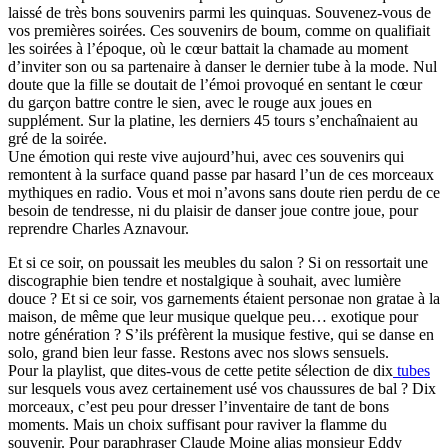
laissé de très bons souvenirs parmi les quinquas. Souvenez-vous de
vos premières soirées. Ces souvenirs de boum, comme on qualifiait
les soirées à l’époque, où le cœur battait la chamade au moment
d’inviter son ou sa partenaire à danser le dernier tube à la mode. Nul
doute que la fille se doutait de l’émoi provoqué en sentant le cœur
du garçon battre contre le sien, avec le rouge aux joues en
supplément. Sur la platine, les derniers 45 tours s’enchaînaient au
gré de la soirée.
Une émotion qui reste vive aujourd’hui, avec ces souvenirs qui
remontent à la surface quand passe par hasard l’un de ces morceaux
mythiques en radio. Vous et moi n’avons sans doute rien perdu de ce
besoin de tendresse, ni du plaisir de danser joue contre joue, pour
reprendre Charles Aznavour.
Et si ce soir, on poussait les meubles du salon ? Si on ressortait une
discographie bien tendre et nostalgique à souhait, avec lumière
douce ? Et si ce soir, vos garnements étaient personae non gratae à la
maison, de même que leur musique quelque peu… exotique pour
notre génération ? S’ils préfèrent la musique festive, qui se danse en
solo, grand bien leur fasse. Restons avec nos slows sensuels.
Pour la playlist, que dites-vous de cette petite sélection de dix
tubes
sur lesquels vous avez certainement usé vos chaussures de bal ? Dix
morceaux, c’est peu pour dresser l’inventaire de tant de bons
moments. Mais un choix suffisant pour raviver la flamme du
souvenir. Pour paraphraser Claude Moine alias monsieur Eddy