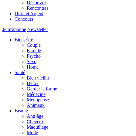
Découvrir
Rencontres
Droit et Argent
Concours
Je m'abonne
Newsletter
Bien-Être
Couple
Famille
Psycho
Sexo
Home
Santé
Bien vieillir
Détox
Garder la forme
Médecine
Ménopause
Animaux
Beauté
Anti-âge
Cheveux
Maquillage
Mode