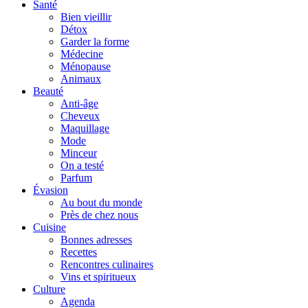
Santé
Bien vieillir
Détox
Garder la forme
Médecine
Ménopause
Animaux
Beauté
Anti-âge
Cheveux
Maquillage
Mode
Minceur
On a testé
Parfum
Évasion
Au bout du monde
Près de chez nous
Cuisine
Bonnes adresses
Recettes
Rencontres culinaires
Vins et spiritueux
Culture
Agenda