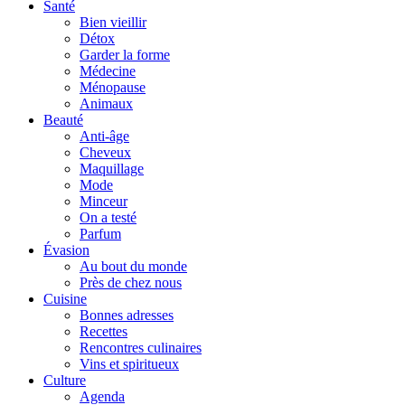
Santé
Bien vieillir
Détox
Garder la forme
Médecine
Ménopause
Animaux
Beauté
Anti-âge
Cheveux
Maquillage
Mode
Minceur
On a testé
Parfum
Évasion
Au bout du monde
Près de chez nous
Cuisine
Bonnes adresses
Recettes
Rencontres culinaires
Vins et spiritueux
Culture
Agenda