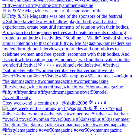
Fifty & Me Magazine was one of the sponsors of the
Cosy week-end is coming up ! @sigibu2006 💐 • • • #