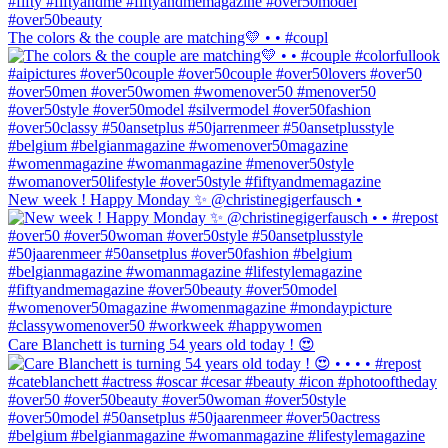
The colors & the couple are matching💛 • • #coupl
New week ! Happy Monday ✨ @christinegigerfausch •
Care Blanchett is turning 54 years old today ! 😍