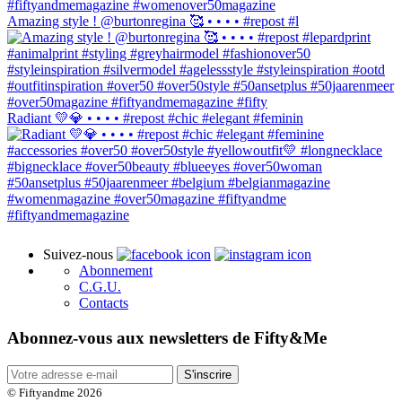
Amazing style ! @burtonregina 🥰 • • • • #repost #l
Radiant 💛💎 • • • • #repost #chic #elegant #feminin
Suivez-nous
Abonnement
C.G.U.
Contacts
Abonnez-vous aux newsletters de Fifty&Me
S'inscrire
© Fiftyandme 2026