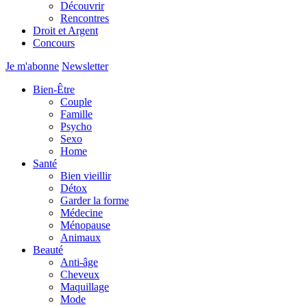
Découvrir
Rencontres
Droit et Argent
Concours
Je m'abonne
Newsletter
Bien-Être
Couple
Famille
Psycho
Sexo
Home
Santé
Bien vieillir
Détox
Garder la forme
Médecine
Ménopause
Animaux
Beauté
Anti-âge
Cheveux
Maquillage
Mode