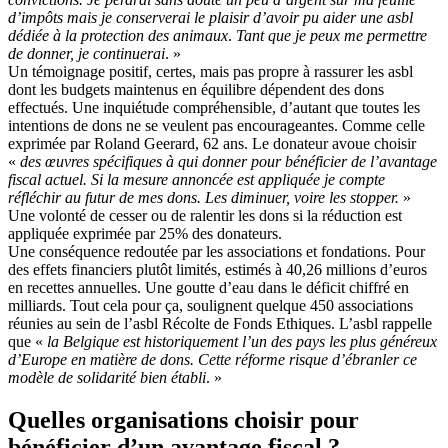
d’impôts mais je conserverai le plaisir d’avoir pu aider une asbl
dédiée à la protection des animaux
.
Tant que je peux me permettre
de donner, je continuerai
. »
Un témoignage positif, certes, mais pas propre à rassurer les asbl
dont les budgets maintenus en équilibre dépendent des dons
effectués. Une inquiétude compréhensible, d’autant que toutes les
intentions de dons ne se veulent pas encourageantes. Comme celle
exprimée par Roland Geerard, 62 ans. Le donateur avoue choisir
«
des œuvres spécifiques à qui donner pour bénéficier de l’avantage
fiscal actuel. Si la mesure annoncée est appliquée je compte
réfléchir au futur de mes dons. Les diminuer, voire les stopper.
»
Une volonté de cesser ou de ralentir les dons si la réduction est
appliquée exprimée par 25% des donateurs.
Une conséquence redoutée par les associations et fondations. Pour
des effets financiers plutôt limités, estimés à 40,26 millions d’euros
en recettes annuelles. Une goutte d’eau dans le déficit chiffré en
milliards. Tout cela pour ça, soulignent quelque 450 associations
réunies au sein de l’asbl Récolte de Fonds Ethiques. L’asbl rappelle
que «
la Belgique est historiquement l’un des pays les plus généreux
d’Europe en matière de dons. Cette réforme risque d’ébranler ce
modèle de solidarité bien établi
. »
Quelles organisations choisir pour
bénéficier d’un avantage fiscal ?