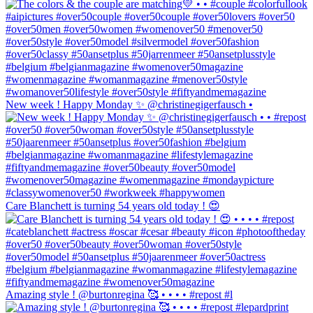
New week ! Happy Monday ✨ @christinegigerfausch •
Care Blanchett is turning 54 years old today ! 😍
Amazing style ! @burtonregina 🥰 • • • • #repost #l