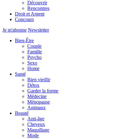
Découvrir
Rencontres
Droit et Argent
Concours
Je m'abonne
Newsletter
Bien-Être
Couple
Famille
Psycho
Sexo
Home
Santé
Bien vieillir
Détox
Garder la forme
Médecine
Ménopause
Animaux
Beauté
Anti-âge
Cheveux
Maquillage
Mode