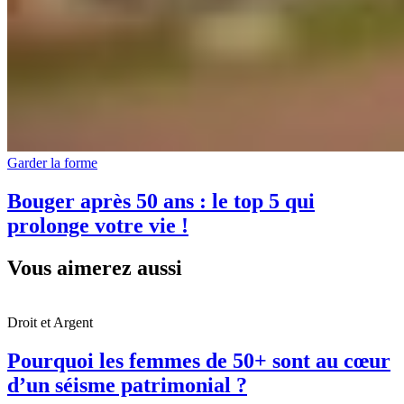
Garder la forme
Bouger après 50 ans : le top 5 qui
prolonge votre vie !
Vous aimerez aussi
Droit et Argent
Pourquoi les femmes de 50+ sont au cœur
d’un séisme patrimonial ?