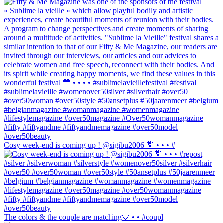
Cosy week-end is coming up ! @sigibu2006 💐 • • • #
The colors & the couple are matching💛 • • #coupl