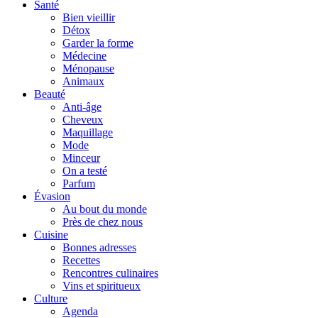
Santé
Bien vieillir
Détox
Garder la forme
Médecine
Ménopause
Animaux
Beauté
Anti-âge
Cheveux
Maquillage
Mode
Minceur
On a testé
Parfum
Évasion
Au bout du monde
Près de chez nous
Cuisine
Bonnes adresses
Recettes
Rencontres culinaires
Vins et spiritueux
Culture
Agenda