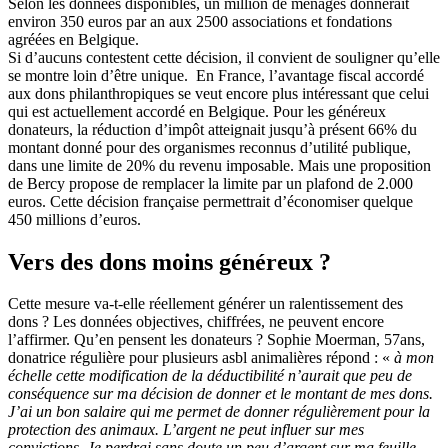
Selon les données disponibles, un million de ménages donnerait
environ 350 euros par an aux 2500 associations et fondations
agréées en Belgique.
Si d’aucuns contestent cette décision, il convient de souligner qu’elle
se montre loin d’être unique. En France, l’avantage fiscal accordé
aux dons philanthropiques se veut encore plus intéressant que celui
qui est actuellement accordé en Belgique. Pour les généreux
donateurs, la réduction d’impôt atteignait jusqu’à présent 66% du
montant donné pour des organismes reconnus d’utilité publique,
dans une limite de 20% du revenu imposable. Mais une proposition
de Bercy propose de remplacer la limite par un plafond de 2.000
euros. Cette décision française permettrait d’économiser quelque
450 millions d’euros.
Vers des dons moins généreux ?
Cette mesure va-t-elle réellement générer un ralentissement des
dons ? Les données objectives, chiffrées, ne peuvent encore
l’affirmer. Qu’en pensent les donateurs ? Sophie Moerman, 57ans,
donatrice régulière pour plusieurs asbl animalières répond : «
à mon
échelle cette modification de la déductibilité n’aurait que peu de
conséquence sur ma décision de donner et le montant de mes dons.
J’ai un bon salaire qui me permet de donner régulièrement pour la
protection des animaux. L’argent ne peut influer sur mes
convictions. Je perdrai sans doute un peu d’argent sur ma feuille