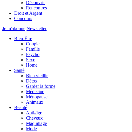
Découvrir
Rencontres
Droit et Argent
Concours
Je m'abonne
Newsletter
Bien-Être
Couple
Famille
Psycho
Sexo
Home
Santé
Bien vieillir
Détox
Garder la forme
Médecine
Ménopause
Animaux
Beauté
Anti-âge
Cheveux
Maquillage
Mode