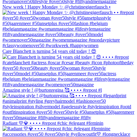
New week ! Happy Monday ✨ @christinegigerfausch •
Care Blanchett is turning 54 years old today ! 😍
Amazing style ! @burtonregina 🥰 • • • • #repost #l
Radiant 💛💎 • • • • #repost #chic #elegant #feminin