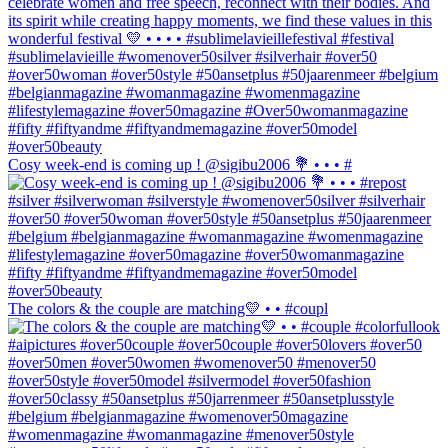
Cosy week-end is coming up ! @sigibu2006 💐 • • • #
The colors & the couple are matching💛 • • #coupl