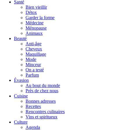
Santé
Bien vieillir
Détox
Garder la forme
Médecine
Ménopause
Animaux
Beauté
Anti-âge
Cheveux
Maquillage
Mode
Minceur
On a testé
Parfum
Évasion
Au bout du monde
Près de chez nous
Cuisine
Bonnes adresses
Recettes
Rencontres culinaires
Vins et spiritueux
Culture
Agenda