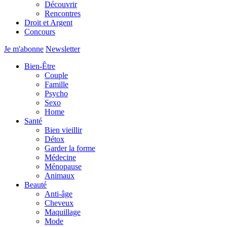
Découvrir
Rencontres
Droit et Argent
Concours
Je m'abonne
Newsletter
Bien-Être
Couple
Famille
Psycho
Sexo
Home
Santé
Bien vieillir
Détox
Garder la forme
Médecine
Ménopause
Animaux
Beauté
Anti-âge
Cheveux
Maquillage
Mode