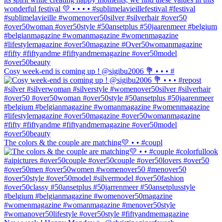
Cosy week-end is coming up ! @sigibu2006 💐 • • • #
The colors & the couple are matching💛 • • #coupl