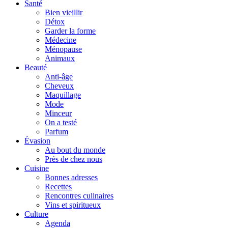
Santé
Bien vieillir
Détox
Garder la forme
Médecine
Ménopause
Animaux
Beauté
Anti-âge
Cheveux
Maquillage
Mode
Minceur
On a testé
Parfum
Évasion
Au bout du monde
Près de chez nous
Cuisine
Bonnes adresses
Recettes
Rencontres culinaires
Vins et spiritueux
Culture
Agenda