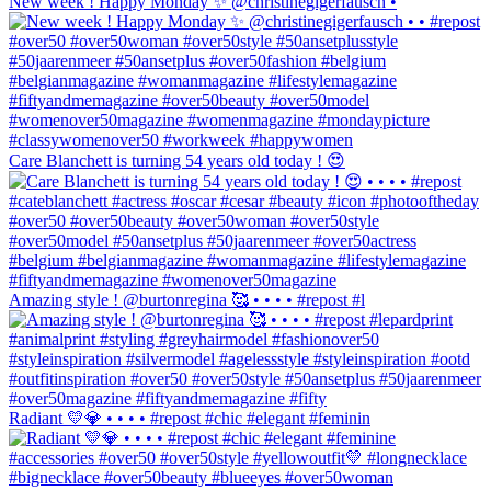
New week ! Happy Monday ✨ @christinegigerfausch •
Care Blanchett is turning 54 years old today ! 😍
Amazing style ! @burtonregina 🥰 • • • • #repost #l
Radiant 💛💎 • • • • #repost #chic #elegant #feminin