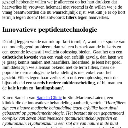
gezegd hebbende willen we je allereerst op het hart drukken dat
haarverlies bij vrouwen helemaal niet vreemd is én willen we je de
vraag beantwoorden die nu waarschijnlijk rijst: wat kun je er op kort
termijn tegen doen? Het antwoord:
fillers
tegen haarverlies.
Innovatieve peptidentechnologie
Daarbij leggen we de nadruk op ‘kort termijn’, want is er sprake van
een onderliggend probleem, dan zal een bezoek aan de huisarts en
een gezonde levensstijl wellicht oplossing bieden. Gaat het om een
esthetische kwestie
van een vaak een erfelijk gevolg, dan laten we
je graag kennis maken met haarfillers. Inderdaad, je leest het goed.
Inmiddels zijn we allemaal bekend met de term fillers, maar de
populaire dermatologische behandeling is niet enkel voor het
gezicht. Fillers tegen haar verlies zijn ook een oplossing voor de
bijvoorbeeld een
steeds bredere middenscheiding
, of bij mannen
de
kale kruin
en ‘
landingsbaan
’.
Karen Sarasin van
Sarasin Clinic
in Sint-Martems-Latem, een
kliniek die de innovatieve behandeling aanbiedt, vertelt: “
Haarfillers
zijn een nieuwe medische behandeling tegen erfelijke haaruitval
gebaseerd op peptidentechnologie. Het bestaat uit een gepatenteerd
complex van zeven biomimetische (natuuridentieke) peptiden en
hyaluronzuur. Hyaluronzuur is een stof die van nature in de huid