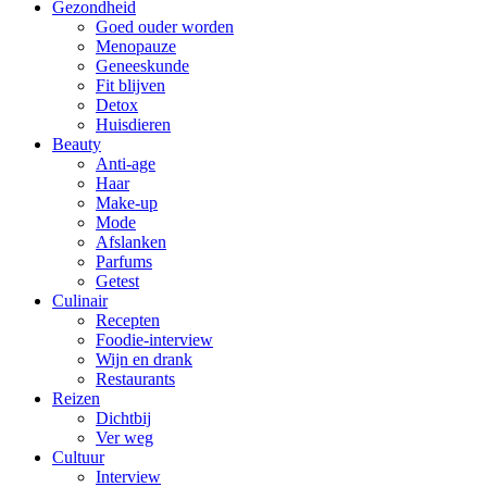
Gezondheid
Goed ouder worden
Menopauze
Geneeskunde
Fit blijven
Detox
Huisdieren
Beauty
Anti-age
Haar
Make-up
Mode
Afslanken
Parfums
Getest
Culinair
Recepten
Foodie-interview
Wijn en drank
Restaurants
Reizen
Dichtbij
Ver weg
Cultuur
Interview