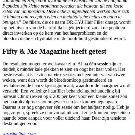
voorkomt en zorgt voor hydratatie en elasticiteit van de hoofdhuid.
Peptiden zijn kleine proteïnemoleculen die bestaan uit een korte
keten van aminozuren. Deze actieve ingrediënten werken door zich
te binden aan receptorcellen en metabolische acties op gang te
brengen.
” De fillers, die de naam DR.CYJ Hair Filler draagt, wordt
op het niveau van de haarfollikels geïnjecteerd zodat de peptiden
direct inwerken op de kern van het haarprobleem en de
bloedcirculatie en hydratatie in de hoofdhuid gestimuleerd wordt.
Fifty & Me Magazine heeft getest
De resultaten mogen er weliswaar zijn! Al na
één sessie
zijn er
duidelijk minder kale plekken te zien en oogt het haar voller. Het
beste resultaat is te zien na
vier sessies
met een interval van twee
weken, want dan wordt de bloedsomloop gestimuleerd en
revitaliseren de haarzakjes significant, waardoor de haargroei wordt
versneld. Een volledige haarfiller behandeling behandeling bij
Sarasin Clinic (reken op € 200 per keer voor een kleine zone) zou
het haaruitvalproces tot ongeveer een jaar kunnen tegengaan.
Daarna is er nog ongeveer één sessie om het halfjaar nodig. Heb je
nog zorgen, spreek ze dan vooral uit zodat ze je kunnen begeleiden
naar de beste aanpak voor voller uitziend haar. Daar zijn tenslotte
deskundigen voor.
sarasinclinic.com