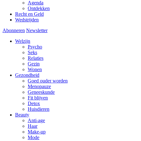
Agenda
Ontdekken
Recht en Geld
Wedstrijden
Abonneren
Newsletter
Welzijn
Psycho
Seks
Relaties
Gezin
Wonen
Gezondheid
Goed ouder worden
Menopauze
Geneeskunde
Fit blijven
Detox
Huisdieren
Beauty
Anti-age
Haar
Make-up
Mode