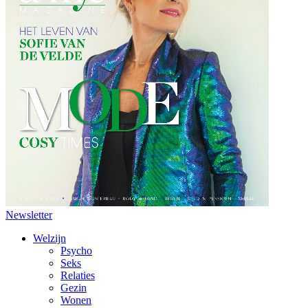
Newsletter
Welzijn
Psycho
Seks
Relaties
Gezin
Wonen