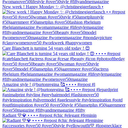
New week ! Happy Monday ✨ @christinegigerfausch •
Care Blanchett is turning 54 years old today ! 😍
Amazing style ! @burtonregina 🥰 • • • • #repost #l
Radiant 💛💎 • • • • #repost #chic #elegant #feminin