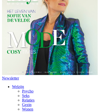
Newsletter
Welzijn
Psycho
Seks
Relaties
Gezin
Wonen