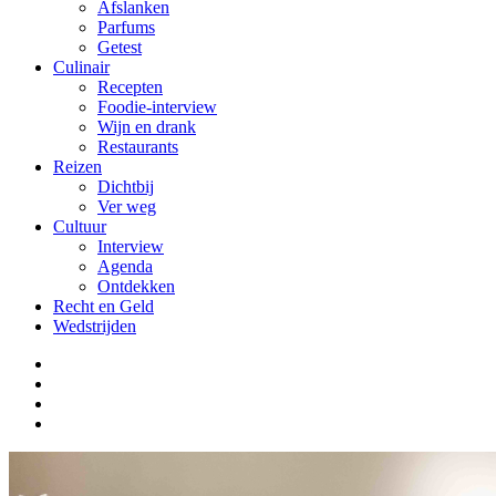
Afslanken
Parfums
Getest
Culinair
Recepten
Foodie-interview
Wijn en drank
Restaurants
Reizen
Dichtbij
Ver weg
Cultuur
Interview
Agenda
Ontdekken
Recht en Geld
Wedstrijden