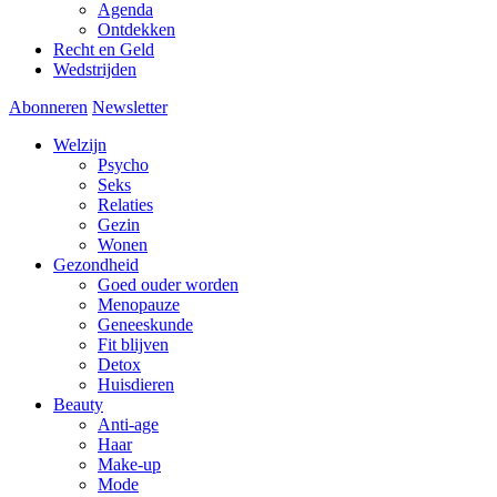
Agenda
Ontdekken
Recht en Geld
Wedstrijden
Abonneren
Newsletter
Welzijn
Psycho
Seks
Relaties
Gezin
Wonen
Gezondheid
Goed ouder worden
Menopauze
Geneeskunde
Fit blijven
Detox
Huisdieren
Beauty
Anti-age
Haar
Make-up
Mode