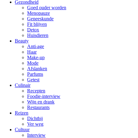
Gezondheid
Goed ouder worden
Menopauze
Geneeskunde
Fit blijven
Detox
Huisdieren
Beauty
Anti-age
Haar
Make-up
Mode
Afslanken
Parfums
Getest
Culinair
Recepten
Foodie-interview
Wijn en drank
Restaurants
Reizen
Dichtbij
Ver weg
Cultuur
Interview