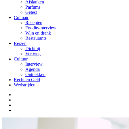
Afslanken
Parfums
Getest
Culinair
Recepten
Foodie-interview
Wijn en drank
Restaurants
Reizen
Dichtbij
Ver weg
Cultuur
Interview
Agenda
Ontdekken
Recht en Geld
Wedstrijden