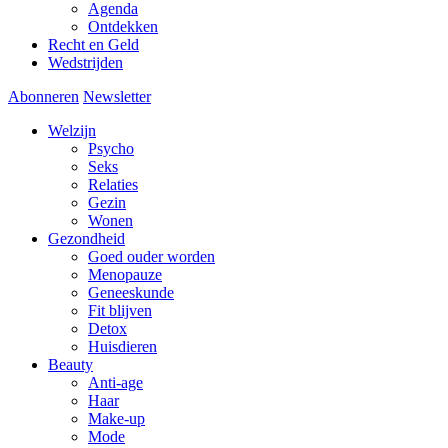
Agenda
Ontdekken
Recht en Geld
Wedstrijden
Abonneren
Newsletter
Welzijn
Psycho
Seks
Relaties
Gezin
Wonen
Gezondheid
Goed ouder worden
Menopauze
Geneeskunde
Fit blijven
Detox
Huisdieren
Beauty
Anti-age
Haar
Make-up
Mode