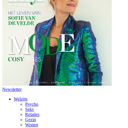
Newsletter
Welzijn
Psycho
Seks
Relaties
Gezin
Wonen