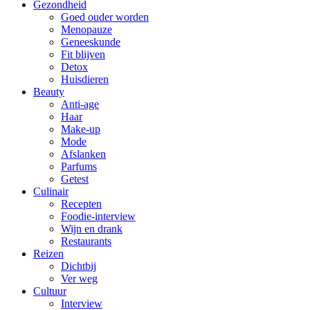
Gezondheid
Goed ouder worden
Menopauze
Geneeskunde
Fit blijven
Detox
Huisdieren
Beauty
Anti-age
Haar
Make-up
Mode
Afslanken
Parfums
Getest
Culinair
Recepten
Foodie-interview
Wijn en drank
Restaurants
Reizen
Dichtbij
Ver weg
Cultuur
Interview