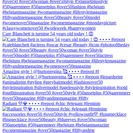
Care Blanchett is turning 54 years old today ! 😍
Amazing style ! @burtonregina 🥰 • • • • #repost #l
Radiant 💛💎 • • • • #repost #chic #elegant #feminin