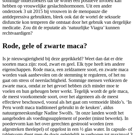
sommige onderzoekers dat de wortel een positieve invloed kan
hebben op vrouwelijke geslachtshormonen. Uit een ander
onderzoek 3 uit 2015 bij vrouwen in de menopauze die
antidepressiva gebruikten, bleek ook dat de wortel de seksuele
disfunctie kon temperen die ontstaat door het gebruik van dergelijke
medicatie. Zou dit de reputatie als ‘natuurlijke Viagra’ kunnen
rechtvaardigen?
Rode, gele of zwarte maca?
Is je nieuwsgierigheid bij deze geprikkeld? Weet dan dat er drie
soorten maca zijn: rood, zwart en geel. Elk type heeft iets andere
eigenschappen. Rode maca, een zeldzamere soort, en zwarte maca
worden vaak aanbevolen om de stemming te reguleren, of het nu
gaat om stress of neerslachtigheid. Sommige mensen verkiezen de
zwarte maca, omdat ze het gevoel hebben zich minder moe te
voelen en hun geheugen beter werkt. Tegelijk wordt de gele maca,
de meest voorkomende soort, over het algemeen als de meest
effectieve beschouwd, vooral als het gaat om vermoeide libido’s. ‘In
Peru wordt maca traditioneel gebruikt in de keuken’, aldus
natuurgeneeskundige Nadine Swolfs. ‘In onze landen wordt het
aangeboden als voedingssupplement of poeder (minst bewerkt). In
poedervorm kan het over gerechten gestrooid worden (een
afgestreken theelepel) of opgelost in een ½ glas water. In capsule- of
tabletvorm dient men de dosis geleidelijk te verhogen tot maximaal 3