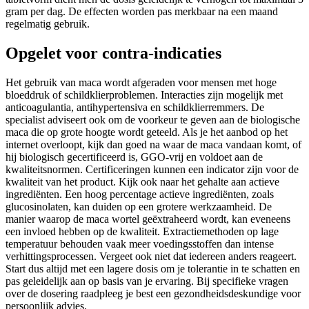
gram per dag. De effecten worden pas merkbaar na een maand
regelmatig gebruik.
Opgelet voor contra-indicaties
Het gebruik van maca wordt afgeraden voor mensen met hoge
bloeddruk of schildklierproblemen. Interacties zijn mogelijk met
anticoagulantia, antihypertensiva en schildklierremmers. De
specialist adviseert ook om de voorkeur te geven aan de biologische
maca die op grote hoogte wordt geteeld. Als je het aanbod op het
internet overloopt, kijk dan goed na waar de maca vandaan komt, of
hij biologisch gecertificeerd is, GGO-vrij en voldoet aan de
kwaliteitsnormen. Certificeringen kunnen een indicator zijn voor de
kwaliteit van het product. Kijk ook naar het gehalte aan actieve
ingrediënten. Een hoog percentage actieve ingrediënten, zoals
glucosinolaten, kan duiden op een grotere werkzaamheid. De
manier waarop de maca wortel geëxtraheerd wordt, kan eveneens
een invloed hebben op de kwaliteit. Extractiemethoden op lage
temperatuur behouden vaak meer voedingsstoffen dan intense
verhittingsprocessen. Vergeet ook niet dat iedereen anders reageert.
Start dus altijd met een lagere dosis om je tolerantie in te schatten en
pas geleidelijk aan op basis van je ervaring. Bij specifieke vragen
over de dosering raadpleeg je best een gezondheidsdeskundige voor
persoonlijk advies.