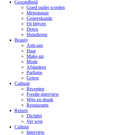
Gezondheid
Goed ouder worden
Menopauze
Geneeskunde
Fit blijven
Detox
Huisdieren
Beauty
Anti-age
Haar
Make-up
Mode
Afslanken
Parfums
Getest
Culinair
Recepten
Foodie-interview
Wijn en drank
Restaurants
Reizen
Dichtbij
Ver weg
Cultuur
Interview