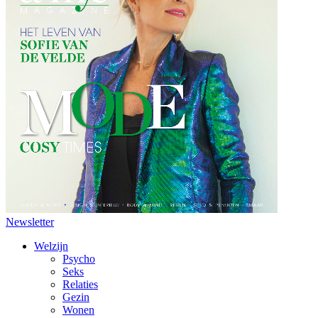
Newsletter
Welzijn
Psycho
Seks
Relaties
Gezin
Wonen