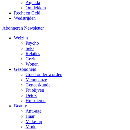
Agenda
Ontdekken
Recht en Geld
Wedstrijden
Abonneren
Newsletter
Welzijn
Psycho
Seks
Relaties
Gezin
Wonen
Gezondheid
Goed ouder worden
Menopauze
Geneeskunde
Fit blijven
Detox
Huisdieren
Beauty
Anti-age
Haar
Make-up
Mode