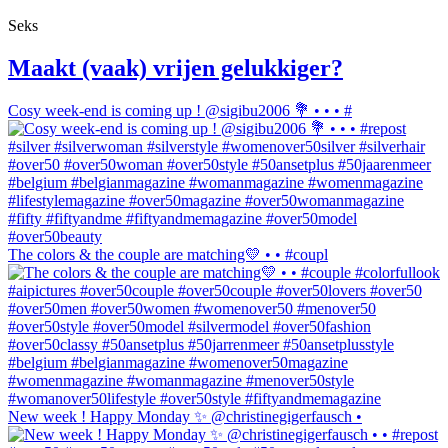
Seks
Maakt (vaak) vrijen gelukkiger?
Cosy week-end is coming up ! @sigibu2006 💐 • • • #
The colors & the couple are matching💛 • • #coupl
New week ! Happy Monday ✨ @christinegigerfausch •