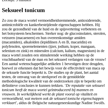
Seksueel tonicum
Zo zou de maca wortel vermoeidheidsremmende, antioxiderende,
antimicrobiële en kankerbestrijdende eigenschappen hebben. Hij
zou de gezondheid van de huid en de spijsvertering verbeteren en
het botsysteem beschermen. Sterker nog: de glucosinolaten, sterolen,
vetzuren (macaeneen) en hun overeenkomstige amiden
(macamiden), alkaloïden (lepidilinen A en B, macaridin) en
polyfenolen, sporenelementen (ijzer, jodium, koper, mangaan,
selenium en zink) en mineralen (calcium, kalium, magnesium) in de
maca wortel zouden een stimulerende werking hebben op de
vruchtbaarheid van de man en het seksueel verlangen van de vrouw!
Een aantal wetenschappelijke artikelen 1 bevestigen deze deugden,
hoewel ze erkennen dat het bewijs voor de effectiviteit van maca op
de seksuele functie beperkt is. De studies op de plant, het aantal
testen, de omvang van de steekproef en de gemiddelde
methodologische kwaliteit van de onderzoeken zijn te beperkt om
definitieve conclusies te kunnen trekken. ‘
De reputatie van seksueel
tonicum heeft de maca wortel geïntroduceerd bij mannen en
vrouwen. In werkelijkheid werkt de plant vooral op vitaliteit en
vermoeidheid, wat meteen ook de seksueel tonische eigenschappen
verklaart
’, aldus de Belgische natuurgeneeskundige Nadine Swolfs.