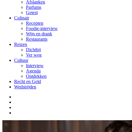
Afslanken
Parfums
Getest
Culinair
Recepten
Foodie-interview
Wijn en drank
Restaurants
Reizen
Dichtbij
Ver weg
Cultuur
Interview
Agenda
Ontdekken
Recht en Geld
Wedstrijden