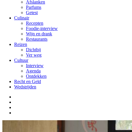
Afslanken
Parfums
Getest
Culinair
Recepten
Foodie-interview
Wijn en drank
Restaurants
Reizen
Dichtbij
Ver weg
Cultuur
Interview
Agenda
Ontdekken
Recht en Geld
Wedstrijden