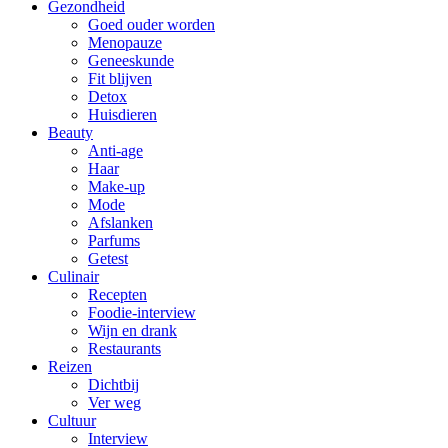
Gezondheid
Goed ouder worden
Menopauze
Geneeskunde
Fit blijven
Detox
Huisdieren
Beauty
Anti-age
Haar
Make-up
Mode
Afslanken
Parfums
Getest
Culinair
Recepten
Foodie-interview
Wijn en drank
Restaurants
Reizen
Dichtbij
Ver weg
Cultuur
Interview