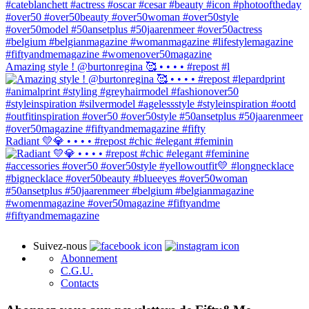
Amazing style ! @burtonregina 🥰 • • • • #repost #l
Radiant 💛💎 • • • • #repost #chic #elegant #feminin
Suivez-nous
Abonnement
C.G.U.
Contacts