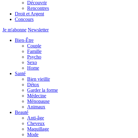
Découvrir
Rencontres
Droit et Argent
Concours
Je m'abonne
Newsletter
Bien-Être
Couple
Famille
Psycho
Sexo
Home
Santé
Bien vieillir
Détox
Garder la forme
Médecine
Ménopause
Animaux
Beauté
Anti-âge
Cheveux
Maquillage
Mode