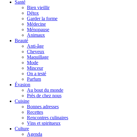
Santé
Bien vieillir
Détox
Garder la forme
Médecine
Ménopause
Animaux
Beauté
Anti-âge
Cheveux
Maquillage
Mode
Minceur
On a testé
Parfum
Évasion
Au bout du monde
Près de chez nous
Cuisine
Bonnes adresses
Recettes
Rencontres culinaires
Vins et spiritueux
Culture
Agenda