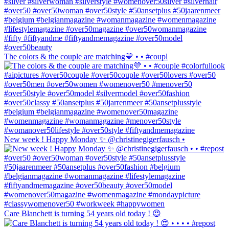
The colors & the couple are matching💛 • • #coupl
New week ! Happy Monday ✨ @christinegigerfausch •
Care Blanchett is turning 54 years old today ! 😍