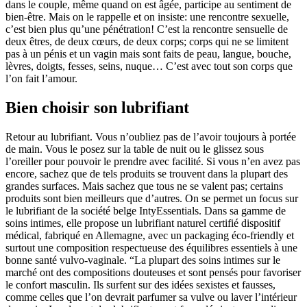
dans le couple, même quand on est âgée, participe au sentiment de
bien-être. Mais on le rappelle et on insiste: une rencontre sexuelle,
c’est bien plus qu’une pénétration! C’est la rencontre sensuelle de
deux êtres, de deux cœurs, de deux corps; corps qui ne se limitent
pas à un pénis et un vagin mais sont faits de peau, langue, bouche,
lèvres, doigts, fesses, seins, nuque… C’est avec tout son corps que
l’on fait l’amour.
Bien choisir son lubrifiant
Retour au lubrifiant. Vous n’oubliez pas de l’avoir toujours à portée
de main. Vous le posez sur la table de nuit ou le glissez sous
l’oreiller pour pouvoir le prendre avec facilité. Si vous n’en avez pas
encore, sachez que de tels produits se trouvent dans la plupart des
grandes surfaces. Mais sachez que tous ne se valent pas; certains
produits sont bien meilleurs que d’autres. On se permet un focus sur
le lubrifiant de la société belge IntyEssentials. Dans sa gamme de
soins intimes, elle propose un lubrifiant naturel certifié dispositif
médical, fabriqué en Allemagne, avec un packaging éco-friendly et
surtout une composition respectueuse des équilibres essentiels à une
bonne santé vulvo-vaginale. “La plupart des soins intimes sur le
marché ont des compositions douteuses et sont pensés pour favoriser
le confort masculin. Ils surfent sur des idées sexistes et fausses,
comme celles que l’on devrait parfumer sa vulve ou laver l’intérieur