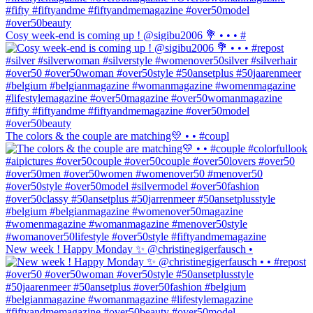
Cosy week-end is coming up ! @sigibu2006 💐 • • • #
The colors & the couple are matching💛 • • #coupl
New week ! Happy Monday ✨ @christinegigerfausch •