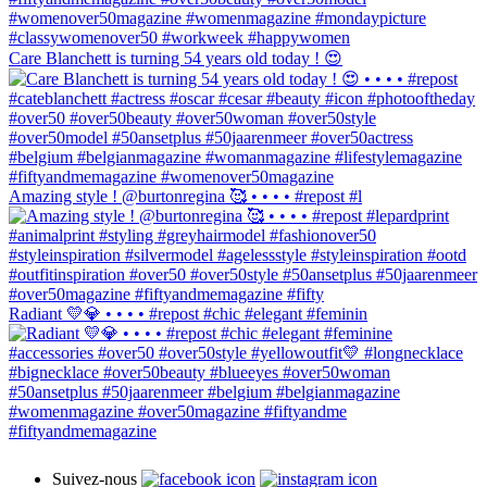
Care Blanchett is turning 54 years old today ! 😍
Amazing style ! @burtonregina 🥰 • • • • #repost #l
Radiant 💛💎 • • • • #repost #chic #elegant #feminin
Suivez-nous