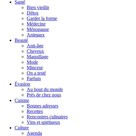
Santé
Bien vieillir
Détox
Garder la forme
Médecine
Ménopause
Animaux
Beauté
Anti-âge
Cheveux
Maquillage
Mode
Minceur
On a testé
Parfum
Évasion
Au bout du monde
Près de chez nous
Cuisine
Bonnes adresses
Recettes
Rencontres culinaires
Vins et spiritueux
Culture
Agenda