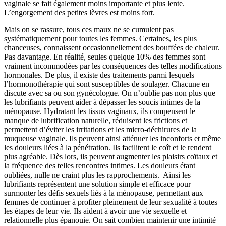
vaginale se fait également moins importante et plus lente.
L’engorgement des petites lèvres est moins fort.
Mais on se rassure, tous ces maux ne se cumulent pas
systématiquement pour toutes les femmes. Certaines, les plus
chanceuses, connaissent occasionnellement des bouffées de chaleur.
Pas davantage. En réalité, seules quelque 10% des femmes sont
vraiment incommodées par les conséquences des telles modifications
hormonales. De plus, il existe des traitements parmi lesquels
l’hormonothérapie qui sont susceptibles de soulager. Chacune en
discute avec sa ou son gynécologue. On n’oublie pas non plus que
les lubrifiants peuvent aider à dépasser les soucis intimes de la
ménopause. Hydratant les tissus vaginaux, ils compensent le
manque de lubrification naturelle, réduisent les frictions et
permettent d’éviter les irritations et les micro-déchirures de la
muqueuse vaginale. Ils peuvent ainsi atténuer les inconforts et même
les douleurs liées à la pénétration. Ils facilitent le coît et le rendent
plus agréable. Dès lors, ils peuvent augmenter les plaisirs coïtaux et
la fréquence des telles rencontres intimes. Les douleurs étant
oubliées, nulle ne craint plus les rapprochements. Ainsi les
lubrifiants représentent une solution simple et efficace pour
surmonter les défis sexuels liés à la ménopause, permettant aux
femmes de continuer à profiter pleinement de leur sexualité à toutes
les étapes de leur vie. Ils aident à avoir une vie sexuelle et
relationnelle plus épanouie. On sait combien maintenir une intimité