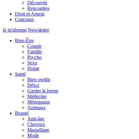
Découvrir
Rencontres
Droit et Argent
Concours
Je m'abonne
Newsletter
Bien-Être
Couple
Famille
Psycho
Sexo
Home
Santé
Bien vieillir
Détox
Garder la forme
Médecine
Ménopause
Animaux
Beauté
Anti-âge
Cheveux
Maquillage
Mode