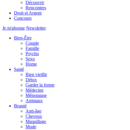
Découvrir
Rencontres
Droit et Argent
Concours
Je m'abonne
Newsletter
Bien-Être
Couple
Famille
Psycho
Sexo
Home
Santé
Bien vieillir
Détox
Garder la forme
Médecine
Ménopause
Animaux
Beauté
Anti-âge
Cheveux
Maquillage
Mode