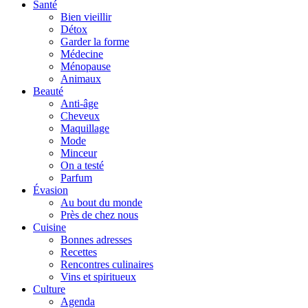
Santé
Bien vieillir
Détox
Garder la forme
Médecine
Ménopause
Animaux
Beauté
Anti-âge
Cheveux
Maquillage
Mode
Minceur
On a testé
Parfum
Évasion
Au bout du monde
Près de chez nous
Cuisine
Bonnes adresses
Recettes
Rencontres culinaires
Vins et spiritueux
Culture
Agenda