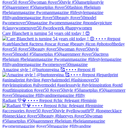
Care Blanchett is turning 54 years old today ! 😍
Amazing style ! @burtonregina 🥰 • • • • #repost #l
Radiant 💛💎 • • • • #repost #chic #elegant #feminin