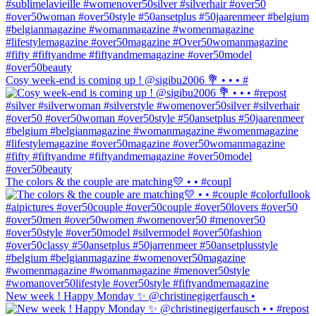
Cosy week-end is coming up ! @sigibu2006 💐 • • • #
The colors & the couple are matching💛 • • #coupl
New week ! Happy Monday ✨ @christinegigerfausch •