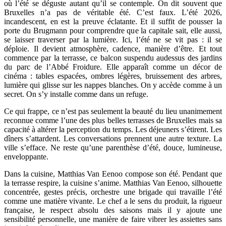
où l’été se déguste autant qu’il se contemple. On dit souvent que
Bruxelles n’a pas de véritable été. C’est faux. L’été 2026,
incandescent, en est la preuve éclatante. Et il suffit de pousser la
porte du Brugmann pour comprendre que la capitale sait, elle aussi,
se laisser traverser par la lumière. Ici, l’été ne se vit pas : il se
déploie. Il devient atmosphère, cadence, manière d’être. Et tout
commence par la terrasse, ce balcon suspendu audessus des jardins
du parc de l’Abbé Froidure. Elle apparaît comme un décor de
cinéma : tables espacées, ombres légères, bruissement des arbres,
lumière qui glisse sur les nappes blanches. On y accède comme à un
secret. On s’y installe comme dans un refuge.
Ce qui frappe, ce n’est pas seulement la beauté du lieu unanimement
reconnue comme l’une des plus belles terrasses de Bruxelles mais sa
capacité à altérer la perception du temps. Les déjeuners s’étirent. Les
dîners s’attardent. Les conversations prennent une autre texture. La
ville s’efface. Ne reste qu’une parenthèse d’été, douce, lumineuse,
enveloppante.
Dans la cuisine, Matthias Van Eenoo compose son été. Pendant que
la terrasse respire, la cuisine s’anime. Matthias Van Eenoo, silhouette
concentrée, gestes précis, orchestre une brigade qui travaille l’été
comme une matière vivante. Le chef a le sens du produit, la rigueur
française, le respect absolu des saisons mais il y ajoute une
sensibilité personnelle, une manière de faire vibrer les assiettes sans