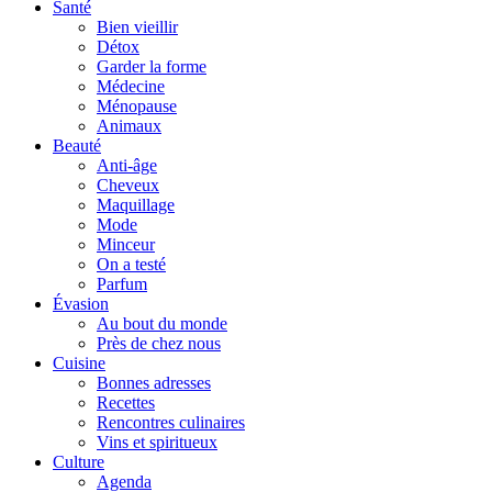
Santé
Bien vieillir
Détox
Garder la forme
Médecine
Ménopause
Animaux
Beauté
Anti-âge
Cheveux
Maquillage
Mode
Minceur
On a testé
Parfum
Évasion
Au bout du monde
Près de chez nous
Cuisine
Bonnes adresses
Recettes
Rencontres culinaires
Vins et spiritueux
Culture
Agenda