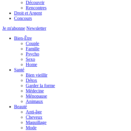
Découvrir
Rencontres
Droit et Argent
Concours
Je m'abonne
Newsletter
Bien-Être
Couple
Famille
Psycho
Sexo
Home
Santé
Bien vieillir
Détox
Garder la forme
Médecine
Ménopause
Animaux
Beauté
Anti-âge
Cheveux
Maquillage
Mode