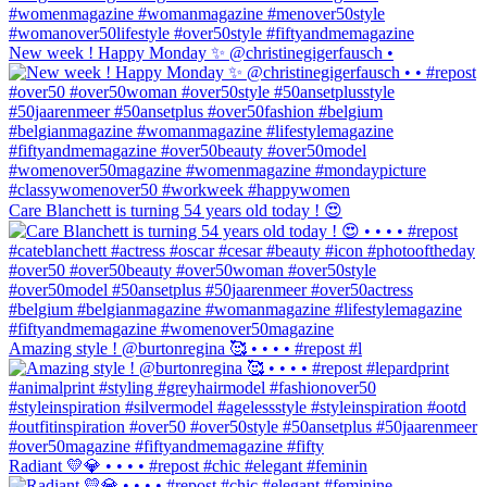
New week ! Happy Monday ✨ @christinegigerfausch •
Care Blanchett is turning 54 years old today ! 😍
Amazing style ! @burtonregina 🥰 • • • • #repost #l
Radiant 💛💎 • • • • #repost #chic #elegant #feminin