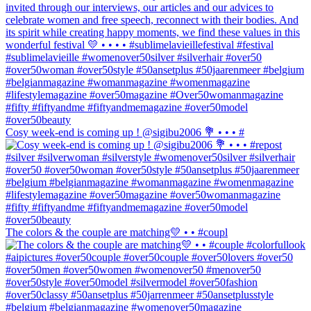
Cosy week-end is coming up ! @sigibu2006 💐 • • • #
The colors & the couple are matching💛 • • #coupl